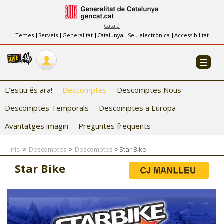
INFORMACIÓ
FES-TE EL CJ
Català
Temes
Serveis
Generalitat
Catalunya
Seu electrònica
Accessibilitat
COL·LABORADORS
CONTACTE
L’estiu és ara!
Descomptes
Descomptes Nous
Descomptes Temporals
Descomptes a Europa
Avantatges imagin
Preguntes freqüents
Inici
Descomptes
Descomptes
Star Bike
CJ ADOLESCENTS
Star Bike
CJ EMANCIPACIÓ
CJ SALUT
CJ INTERNACIONAL