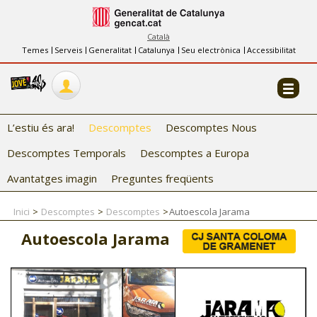
INFORMACIÓ
FES-TE EL CJ
Català
Temes
Serveis
Generalitat
Catalunya
Seu electrònica
Accessibilitat
COL·LABORADORS
CONTACTE
L’estiu és ara!
Descomptes
Descomptes Nous
Descomptes Temporals
Descomptes a Europa
Avantatges imagin
Preguntes freqüents
Inici
Descomptes
Descomptes
Autoescola Jarama
CJ ADOLESCENTS
Autoescola Jarama
CJ EMANCIPACIÓ
CJ SALUT
CJ INTERNACIONAL