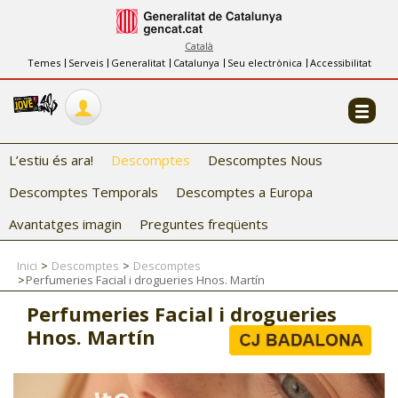
INFORMACIÓ
FES-TE EL CJ
Català
Temes
Serveis
Generalitat
Catalunya
Seu electrònica
Accessibilitat
COL·LABORADORS
CONTACTE
L’estiu és ara!
Descomptes
Descomptes Nous
Descomptes Temporals
Descomptes a Europa
Avantatges imagin
Preguntes freqüents
Inici
Descomptes
Descomptes
Perfumeries Facial i drogueries Hnos. Martín
CJ ADOLESCENTS
Perfumeries Facial i drogueries
CJ EMANCIPACIÓ
Hnos. Martín
CJ SALUT
CJ INTERNACIONAL