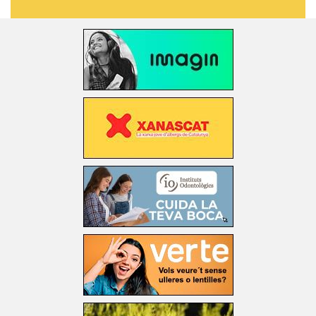
La Segarra
Les Garrigues
Lleida
Manlleu
Manresa
Palamós
Roses
Santa Coloma de Gramenet
Terra Alta
Tortosa
Urgell
Valls
Vilafranca del Penedès