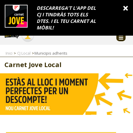
INFORMACIÓ
×
DESCARREGA'T L'APP DEL
CJ I TINDRÀS TOTS ELS
FES-TE EL CJ
Català
DTES. I EL TEU CARNET AL
Temes
Serveis
Generalitat
Catalunya
Seu electrònica
Accessibilitat
COL·LABORADORS
MÒBIL!
CONTACTE
Inici
CJ Local
Municipis adherits
Carnet Jove Local
CJ ADOLESCENTS
CJ EMANCIPACIÓ
CJ SALUT
CJ INTERNACIONAL
CJ LOCAL