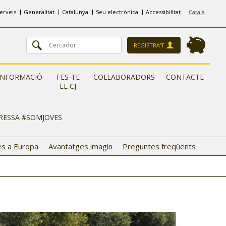
erveis
Generalitat
Catalunya
Seu electrònica
Accessibilitat
Català
REGISTRA'T
INFORMACIÓ
FES-TE
COL·LABORADORS
CONTACTE
EL CJ
ERESSA #SOMJOVES
s a Europa
Avantatges imagin
Preguntes freqüents