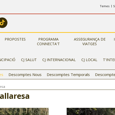
Temes
S
PROPOSTES
PROGRAMA
ASSEGURANÇA DE
CONNECTA'T
VIATGES
NCIPACIÓ
CJ SALUT
CJ INTERNACIONAL
CJ LOCAL
T'INT
es
Descomptes Nous
Descomptes Temporals
Descompte
resa
allaresa