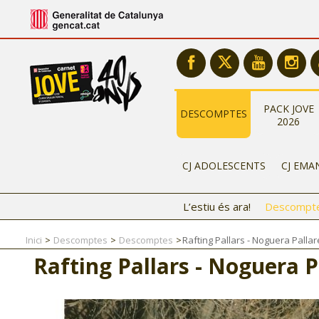
PACK JOVE
DESCOMPTES
2026
CJ ADOLESCENTS
CJ EMA
L’estiu és ara!
Descompt
Inici
Descomptes
Descomptes
Rafting Pallars - Noguera Palla
Rafting Pallars - Noguera P