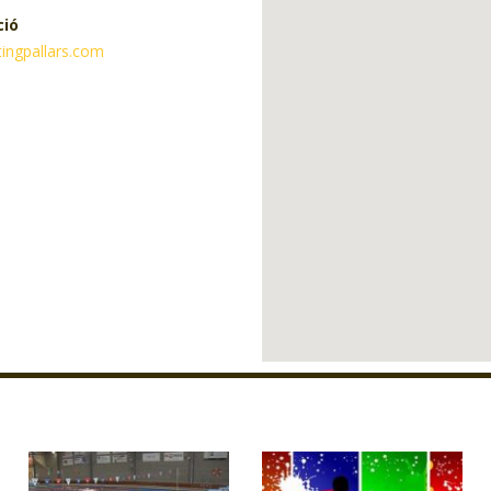
ció
tingpallars.com