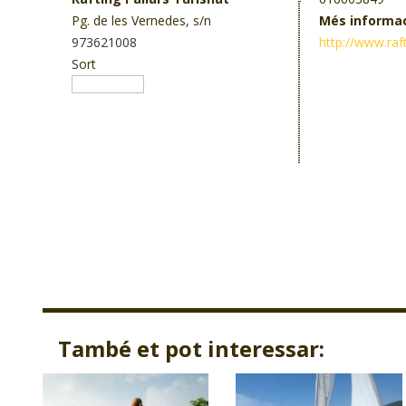
Pg. de les Vernedes, s/n
Més informa
973621008
http://www.raf
Sort
També et pot interessar: