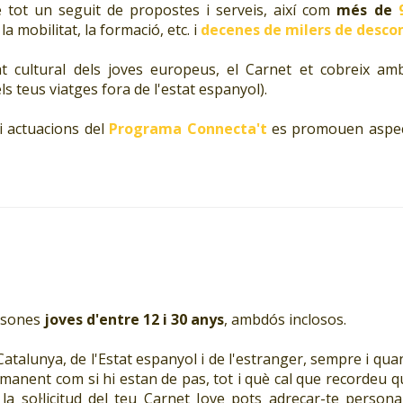
e tot un seguit de propostes i serveis, així com
més de
a mobilitat, la formació, etc. i
decenes de milers de desco
tat cultural dels joves europeus, el Carnet et cobreix 
ls teus viatges fora de l'estat espanyol).
i actuacions del
Programa Connecta't
es promouen aspectes
ersones
joves d'entre 12 i 30 anys
, ambdós inclosos.
atalunya, de l'Estat espanyol i de l'estranger, sempre i quan 
manent com si hi estan de pas, tot i què cal que recordeu q
 la sol·licitud del teu Carnet Jove pots adreçar-te person