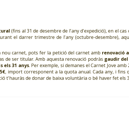
tural
(fins al 31 de desembre de l'any d'expedició), en el cas 
t durant el darrer trimestre de l'any (octubre-desembre), aq
un nou carnet, pots fer la petició del carnet amb
renovació 
 has de ser titular. Amb aquesta renovació podràs
gaudir del
s els 31 anys
. Per exemple, si demanes el Carnet Jove amb 
5€
, import corresponent a la quota anual. Cada any, i fins q
pció t'hauràs de donar de baixa voluntària o bé haver fet els 