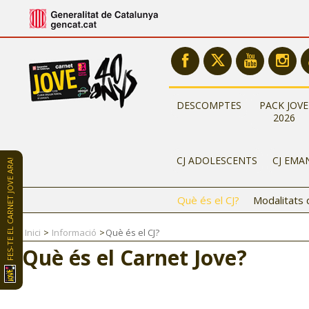
DESCOMPTES
PACK JOVE
2026
CJ ADOLESCENTS
CJ EMA
FES-TE EL CARNET JOVE ARA!
Què és el CJ?
Modalitats 
Inici
Informació
Què és el CJ?
Què és el Carnet Jove?