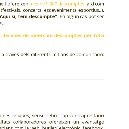
e t'ofereixen
més de 9.000 descomptes
, així com
(festivals, concerts, esdeveniments esportius...).
Aquí sí, fem descompte".
En algun cas pot ser
t.
s
decenes de milers de descomptes per tota
a través dels diferents mitjans de comunicació:
ones físiques, sense rebre cap contraprestació
tats col·laboradores ofereixen un avantatge
itjans com la web, butlletí electrònic, facebook,