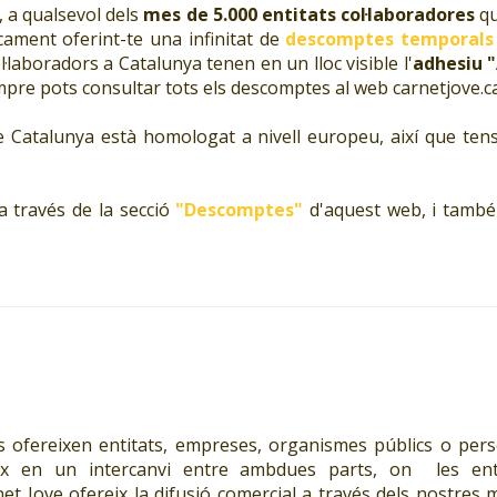
, a qualsevol dels
mes de 5.000 entitats col·laboradores
qu
cament oferint-te una infinitat de
descomptes temporals
·laboradors a Catalunya tenen en un lloc visible l'
adhesiu "
pre pots consultar tots els descomptes al web carnetjove.ca
de Catalunya està homologat a nivell europeu, així que ten
 a través de la secció
"Descomptes"
d'aquest web, i també 
s ofereixen entitats, empreses, organismes públics o pers
teix en un intercanvi entre ambdues parts, on les enti
et Jove ofereix la difusió comercial a través dels nostres m