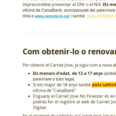
imprescindible presentar el DNI o el NIE.
Els me
oficina de CaixaBank, acompanyats del pare/mare o
línia a
i també
pots sol·licitar
www.carnetjove.cat
Com obtenir-lo o renovar
Per obtenir el Carnet Jove, ja sigui com a nova a
(ambdó
Els menors d'edat, de 12 a 17 anys
pare/mare o tutor legal.
Si ets major de 18 anys també
pots sol·lic
oficina de "CaixaBank".
Enguany el Carnet Jove No Financer és en fo
podràs fer el registre al web de Carnet Jov
Digital.
En el moment de sol·licitar el Carnet Jove (en qu