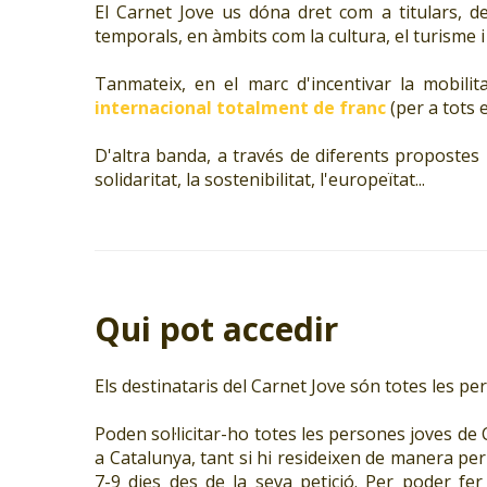
El Carnet Jove us dóna dret com a titulars, d
temporals, en àmbits com la cultura, el turisme i l
Tanmateix, en el marc d'incentivar la mobili
internacional totalment de franc
(per a tots e
D'altra banda, a través de diferents propostes 
solidaritat, la sostenibilitat, l'europeïtat...
Qui pot accedir
Els destinataris del Carnet Jove són totes les p
Poden sol·licitar-ho totes les persones joves de C
a Catalunya, tant si hi resideixen de manera per
7-9 dies des de la seva petició. Per poder fer