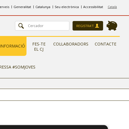
erveis
Generalitat
Catalunya
Seu electrònica
Accessibilitat
Català
REGISTRA'T
FES-TE
COL·LABORADORS
CONTACTE
INFORMACIÓ
EL CJ
ERESSA #SOMJOVES