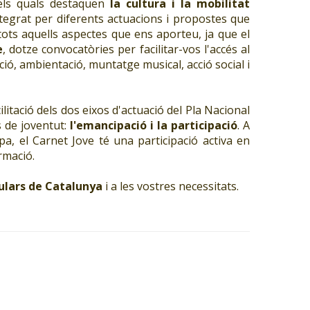
 els quals destaquen
la cultura i la mobilitat
ntegrat per diferents actuacions i propostes que
i tots aquells aspectes que ens aporteu, ja que el
e
, dotze convocatòries per facilitar-vos l'accés al
ació, ambientació, muntatge musical, acció social i
ilitació dels dos eixos d'actuació del Pla Nacional
s de joventut:
l'emancipació i la participació
. A
a, el Carnet Jove té una participació activa en
ormació.
tulars de Catalunya
i a les vostres necessitats.