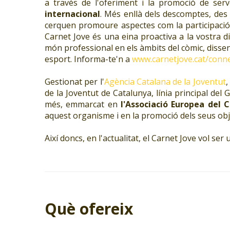
a través de l'oferiment i la promoció de ser
internacional
. Més enllà dels descomptes, des
cerquen promoure aspectes com la participació, la
Carnet Jove és una eina proactiva a la vostra 
món professional en els àmbits del còmic, disseny,
esport. Informa-te'n a
www.carnetjove.cat/conn
Gestionat per l'
Agència Catalana de la Joventut
,
de la Joventut de Catalunya, línia principal del
més, emmarcat en
l'Associació Europea del 
aquest organisme i en la promoció dels seus object
Així doncs, en l'actualitat, el Carnet Jove vol se
Què ofereix