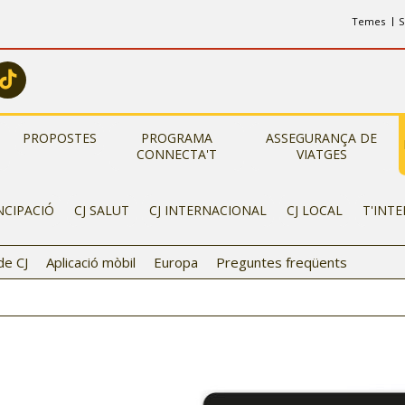
Temes
S
PROPOSTES
PROGRAMA
ASSEGURANÇA DE
CONNECTA'T
VIATGES
NCIPACIÓ
CJ SALUT
CJ INTERNACIONAL
CJ LOCAL
T'INT
de CJ
Aplicació mòbil
Europa
Preguntes freqüents