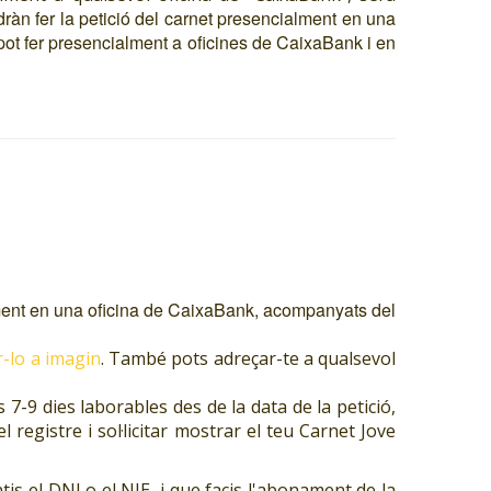
àn fer la petició del carnet presencialment en una
 pot fer presencialment a oficines de CaixaBank i en
lment en una oficina de CaixaBank, acompanyats del
ar-lo a imagin
. També pots adreçar-te a qualsevol
7-9 dies laborables des de la data de la petició,
registre i sol·licitar mostrar el teu Carnet Jove
tis el DNI o el NIE, i que facis l'abonament de la