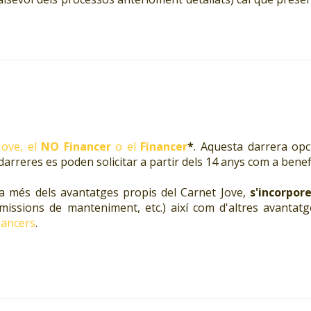
Jove, el
NO Financer
o el
Financer
*
. Aquesta darrera opc
 darreres es poden solicitar a partir dels 14 anys com a benefi
 a més dels avantatges propis del Carnet Jove,
s'incorpor
comissions de manteniment, etc.) així com d'altres avanta
nancers
.