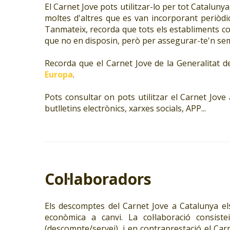
El Carnet Jove pots utilitzar-lo per tot Catalunya
moltes d'altres que es van incorporant periòdi
Tanmateix, recorda que tots els establiments col
que no en disposin, però per assegurar-te'n sem
Recorda que el Carnet Jove de la Generalitat 
Europa
.
Pots consultar on pots utilitzar el Carnet Jove
butlletins electrònics, xarxes socials, APP...
Col·laboradors
Els descomptes del Carnet Jove a Catalunya el
econòmica a canvi. La col·laboració consis
(descompte/servei), i en contraprestació el Carn