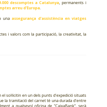
9.000 descomptes a Catalunya
, permanents i
mptes arreu d'Europa
.
amb una
assegurança d'assistència en viatges
 i valors com la participació, la creativitat, la
el sol·licitin en un dels punts d'expedició situats
ue la tramitació del carnet té una durada d'entre
alment a qualsevol oficina de "CaixaBank", serà