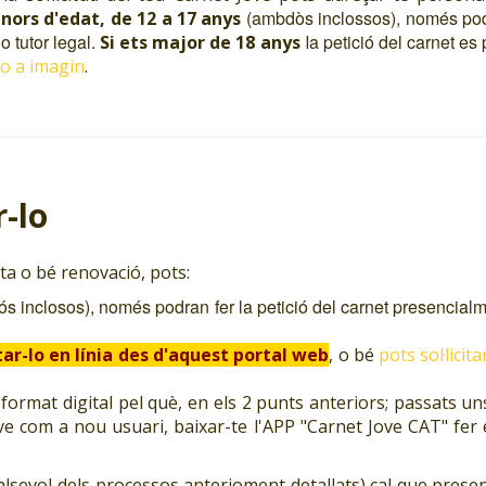
(ambdòs inclossos), només podr
nors d'edat, de 12 a 17 anys
 tutor legal.
a petició del carnet es
Si ets major de 18 anys
l
-lo a imagin
.
-lo
lta o bé renovació, pots:
s inclosos), només podran fer la petició del carnet presencia
itar-lo en línia des d'aquest portal web
, o bé
pots sol·licit
rmat digital pel què, en els 2 punts anteriors; passats uns 
e com a nou usuari, baixar-te l'APP "Carnet Jove CAT" fer el 
alsevol dels processos anterioment detallats) cal que presen