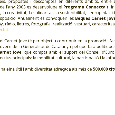
veis, propostes i descomptes en diferents àmbits, entre
 de l'any 2005 es desenvolupa el
Programa Connecta't
, i
 creativitat, la solidaritat, la sostenibilitat, l'europeïtat 
disposició. Anualment es convoquen les
Beques Carnet Jov
 ràdio, lletres, fotografia, realització, vestuari, caracteritz
ectat
 el Carnet Jove té per objectiu contribuir en la promoció i fac
 Govern de la Generalitat de Catalunya pel que fa a polítique
Carnet Jove
, que compta amb el suport del Consell d'Europ
ius principals: la mobilitat cultural, la participació i la inf
r una eina útil i amb diversitat adreçada als més de
500.000 ti