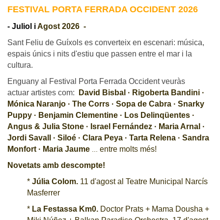
FESTIVAL PORTA FERRADA OCCIDENT 2026
CJ LOCAL
- Juliol i
Agost 2026 -
T'INTERESSA #SOMJOVES
Sant Feliu de Guíxols es converteix en escenari: música,
espais únics i nits d'estiu que passen entre el mar i la
cultura.
Enguany al Festival Porta Ferrada Occident veuràs
actuar artistes com:
David Bisbal · Rigoberta Bandini ·
Mónica Naranjo · The Corrs · Sopa de Cabra · Snarky
Puppy · Benjamin Clementine · Los Delinqüentes ·
Angus & Julia Stone · Israel Fernández · Maria Arnal ·
Jordi Savall · Siloé · Clara Peya · Tarta Relena · Sandra
Monfort · Maria Jaume
entre molts més!
...
Novetats amb descompte!
*
Júlia Colom.
11 d'agost al Teatre Municipal Narcís
Masferrer
*
La Festassa Km0.
Doctor Prats + Mama Dousha +