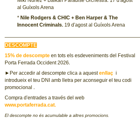
Miki Núñez + Balkan Paradise Orchestra. 17 d'agost
al Guíxols Arena
*
Nile Rodgers & CHIC + Ben Harper & The
Innocent Criminals.
19 d'agost al Guíxols Arena
_____________________________________________________________
DESCOMPTE
15% de descompte
en tots els esdeveniments del Festival
Porta Ferrada Occident 2026.
►Per accedir al descompte
clica a aquest
enllaç
i
introdueix el teu DNI amb lletra per aconseguir el teu codi
promocional .
Compra d'entrades a través del web
www.portaferrada.cat.
El descompte no és acumulable a altres promocions.