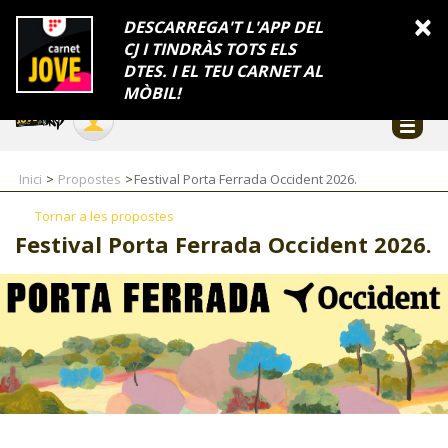
INFORMACIÓ
×
DESCARREGA'T L'APP DEL
CJ I TINDRÀS TOTS ELS
FES-TE EL CJ
Català
DTES. I EL TEU CARNET AL
Temes
Serveis
Generalitat
Catalunya
Seu electrònica
Accessibilitat
COL·LABORADORS
MÒBIL!
CONTACTE
Inici
Propostes
Festival Porta Ferrada Occident 2026.
Tornar a les propostes
Festival Porta Ferrada Occident 2026.
CJ ADOLESCENTS
CJ EMANCIPACIÓ
CJ SALUT
CJ INTERNACIONAL