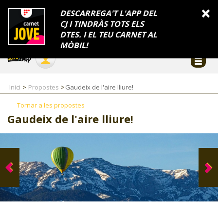
INFORMACIÓ
×
DESCARREGA'T L'APP DEL
CJ I TINDRÀS TOTS ELS
FES-TE EL CJ
Català
DTES. I EL TEU CARNET AL
Temes
Serveis
Generalitat
Catalunya
Seu electrònica
Accessibilitat
COL·LABORADORS
MÒBIL!
CONTACTE
Inici
Propostes
Gaudeix de l'aire lliure!
Tornar a les propostes
Gaudeix de l'aire lliure!
CJ ADOLESCENTS
CJ EMANCIPACIÓ
CJ SALUT
CJ INTERNACIONAL