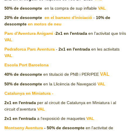
50% de descompte
en la compra de sup inflable
VAL
20% de descompte
en el barranc d'iniciació
-
10% de
descompte
en motos de neu
Parc d'Aventura Anigami -
2x1
en l'entrada
en l'activitat que triïs
VAL
Pedraforca Parc Aventura
-
2x1
en l'entrada
en les activitats
VAL
Escola Port Barcelona
VAL
40%
de descompte
en titulació de PNB i PER/PEE
50%
de descompte
en la Llicència de Navegació
VAL
Catalunya en Miniatura
-
2x1 en l'entrada
per al circuit de Catalunya en Miniatura i al
circuit d'aventura
VAL
2x1 en l'entrada
a l'exposició de maquetes
VAL
Montseny Aventura
- 50%
de descompte
en l'activitat de