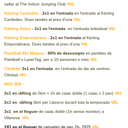
saltar al The Indoor Jumping Club
VAL
Kàrting Cardedeu -
2x1
en l'entrada
en l'entrada al Kàrting
Cardedeu. Dues tandes al preu d'una
VAL
Kàrting Salou
-
2x1 en l'entrada
en l'entrada individual
VAL
Kàrting Empuriabrava -
2x1 en l'entrada
al Kàrting
Empuriabrava. Dues tandes al preu d'una
VAL
Paintball Els Maquis
-
50%
de descompte
en partides de
Paintball o LaserTag, per a 10 persones o més
VAL
-
Climbat
2x1 en l'entrada
en l'entrada de dia als centres
Climbat
VAL
ROC ROI -
2x1
en ràfting
de 5km + 1h de caiac doble (1 caiac x 2 pax)
VAL
2x1 en
ràfting
5km per Llavorsí durant tota la temporada
VAL
2x1
en el lloguer
de caiac doble (1h sense monitor) a
Vilanova
VAL
2X1 en el lloguer
de raquetes de neu 2h- 2025
VAL