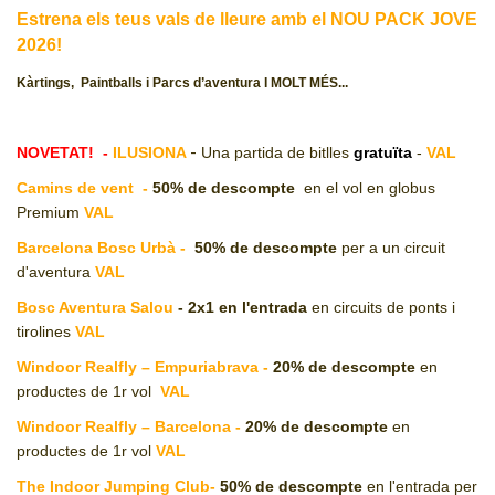
Estrena els teus vals de lleure amb el NOU PACK JOVE
CJ LOCAL
2026!
T'INTERESSA #SOMJOVES
Kàrtings, Paintballs i Parcs d’aventura I MOLT MÉS...
-
NOVETAT! -
ILUSIONA
Una partida de bitlles
gratuïta
-
VAL
Camins de vent -
50% de descompte
en el vol en globus
Premium
VAL
Barcelona Bosc Urbà -
50% de descompte
per a un circuit
d'aventura
VAL
Bosc Aventura Salou
-
2x1 en l'entrada
en circuits de ponts i
tirolines
VAL
Windoor Realfly – Empuriabrava -
20%
de descompte
en
productes de 1r vol
VAL
Windoor Realfly – Barcelona -
20%
de descompte
en
productes de 1r vol
VAL
The Indoor Jumping Club-
50%
de descompte
en l'entrada per