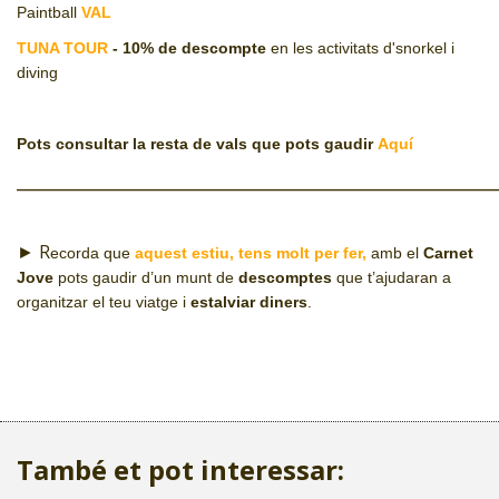
Paintball
VAL
TUNA TOUR
- 10% de descompte
en les activitats d'snorkel i
diving
Pots consultar la resta de vals que pots gaudir
Aquí
________________________________________________
► R
ecorda que
aquest estiu, tens molt per fer
,
amb el
Carnet
Jove
pots gaudir d’un munt de
descomptes
que t’ajudaran a
organitzar el teu viatge i
estalviar diners
.
També et pot interessar: