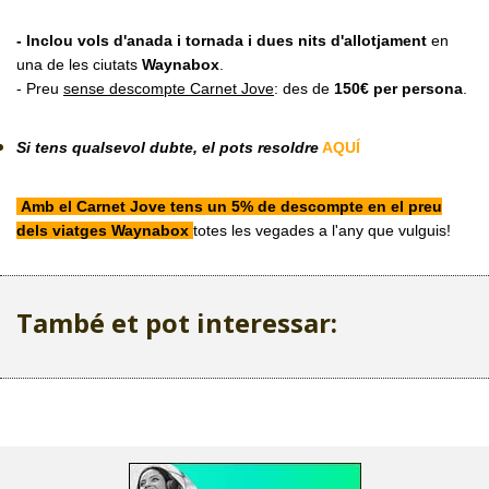
- Inclou vols d'anada i tornada i dues nits d'allotjament
en
una de les ciutats
Waynabox
.
- Preu
sense descompte Carnet Jove
: des de
150€ per persona
.
Si tens qualsevol dubte, el pots resoldre
AQUÍ
Amb el Carnet Jove tens un 5% de descompte en el preu
dels viatges Waynabox
totes les vegades a l'any que vulguis!
També et pot interessar: