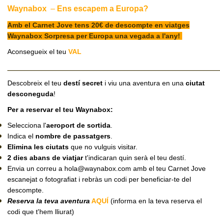
Waynabox
–
Ens escapem a Europa?
CJ LOCAL
Amb el Carnet Jove tens
20€ de descompte en viatges
T'INTERESSA #SOMJOVES
Waynabox Sorpresa per Europa una vegada a l'any!
Aconsegueix el teu
VAL
_____________________________________________________________
Descobreix el teu
destí secret
i viu una aventura en una
ciutat
desconeguda
!
Per a reservar el teu Waynabox:
Selecciona l'
aeroport de sortida
.
Indica el
nombre de passatgers
.
Elimina les ciutats
que no vulguis visitar.
2 dies abans de viatjar
t'indicaran quin serà el teu destí.
Envia un correu a
hola@waynabox.com
amb el teu Carnet Jove
escanejat o fotografiat i rebràs un codi per beneficiar-te del
descompte.
Reserva la teva aventura
AQUÍ
(informa en la teva reserva el
codi que t'hem lliurat)