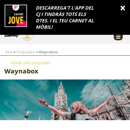
INFORMACIÓ
×
DESCARREGA'T L'APP DEL
CJ I TINDRÀS TOTS ELS
FES-TE EL CJ
Català
DTES. I EL TEU CARNET AL
Temes
Serveis
Generalitat
Catalunya
Seu electrònica
Accessibilitat
COL·LABORADORS
MÒBIL!
CONTACTE
Inici
Propostes
Waynabox
Tornar a les propostes
Waynabox
CJ ADOLESCENTS
CJ EMANCIPACIÓ
CJ SALUT
CJ INTERNACIONAL