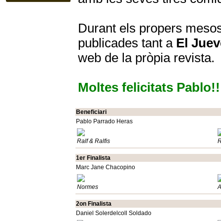
Durant els propers mesos
publicades tant a
El Juev
web de la p
ròpia revista.
Moltes felicitats Pablo!!
Beneficiari
Pablo Parrado Heras
Ralf & Ralfis
R
1er Finalista
Marc Jane Chacopino
Normes
A
2on Finalista
Daniel Solerdelcoll Soldado