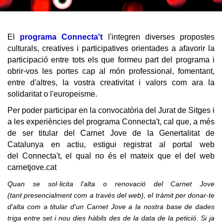
CJ LOCAL
T'INTERESSA #SOMJOVES
El
programa Connecta't
l'integren diverses propostes
culturals, creatives i participatives orientades a afavorir la
participació entre tots els que formeu part del programa i
obrir-vos les portes cap al món professional, fomentant,
entre d'altres, la vostra creativitat i valors com ara la
solidaritat o l'europeisme.
Per poder participar en la convocatòria del Jurat de Sitges i
a les experiències del programa Connecta't, cal que, a més
de ser titular del Carnet Jove de la Genertalitat de
Catalunya en actiu, estigui registrat al portal web
del Connecta't, el qual no és el mateix que el del web
carnetjove.cat
Quan se sol·licita l'alta o renovació del Carnet Jove
(tant presencialment com a través del web), el tràmit per donar-te
d'alta com a titular d'un Carnet Jove a la nostra base de dades
triga entre set i nou dies hàbils des de la data de la petició. Si ja