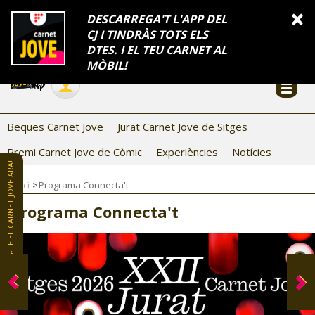
INFORMACIÓ
×
DESCARREGA'T L'APP DEL
CJ I TINDRÀS TOTS ELS
FES-TE EL CJ
Català
DTES. I EL TEU CARNET AL
Temes
Serveis
Generalitat
Catalunya
Seu electrònica
Accessibilitat
COL·LABORADORS
MÒBIL!
CONTACTE
Beques Carnet Jove
Jurat Carnet Jove de Sitges
Premi Carnet Jove de Còmic
Experiències
Notícies
FES-TE EL CARNET JOVE ARA!
Inici
Programa Connecta't
Programa Connecta't
CJ ADOLESCENTS
CJ EMANCIPACIÓ
CJ SALUT
CJ INTERNACIONAL