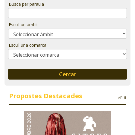
Busca per paraula
T'INTERESSA #SOMJOVES
Escull un àmbit
Escull una comarca
Cercar
Propostes Destacades
VEURE'N