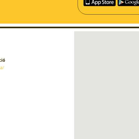
ció
ca/