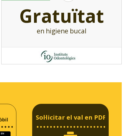
Gratuïtat
en higiene bucal
Sol·licitar el val en PDF
òbil