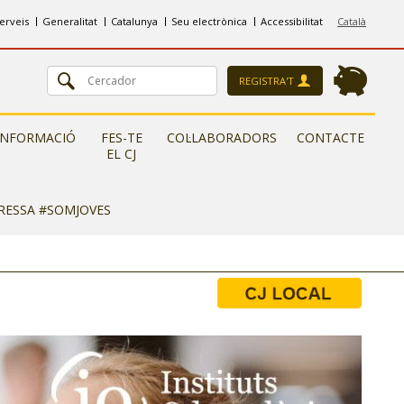
erveis
Generalitat
Catalunya
Seu electrònica
Accessibilitat
Català
REGISTRA'T
INFORMACIÓ
FES-TE
COL·LABORADORS
CONTACTE
EL CJ
ERESSA #SOMJOVES