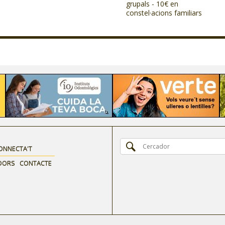
grupals - 10€ en
constel·acions familiars
ONNECTA'T
DORS
CONTACTE