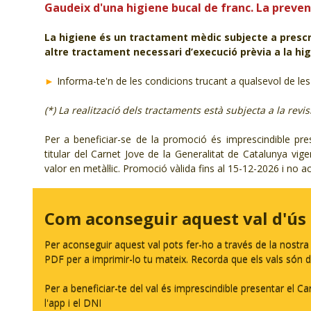
Gaudeix d'una higiene bucal de franc. La preven
La higiene és un tractament mèdic subjecte a prescri
altre tractament necessari d’execució prèvia a la hig
►
Informa-te'n de les condicions trucant a qualsevol de les
(*) La realització dels tractaments està subjecta a la revis
Per a beneficiar-se de la promoció és imprescindible pres
titular del Carnet Jove de la Generalitat de Catalunya vig
valor en metàl·lic. Promoció vàlida fins al 15-12-2026 i no
Com aconseguir aquest val d'ús
Per aconseguir aquest val pots fer-ho a través de la nostr
PDF per a imprimir-lo tu mateix. Recorda que els vals són d'
Per a beneficiar-te del val és imprescindible presentar el Ca
l'app i el DNI