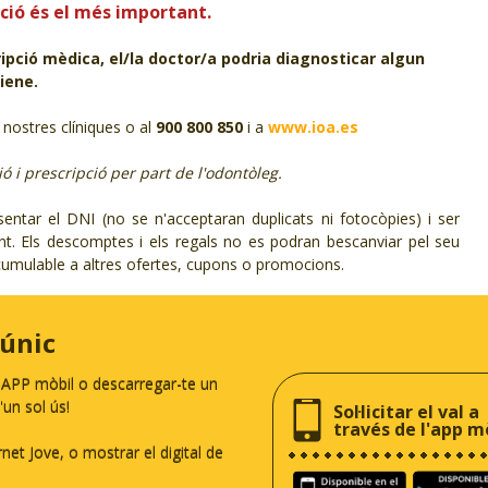
ció és el més important.
pció mèdica, el/la doctor/a podria diagnosticar algun
iene.
 nostres clíniques o al
900 800 850
i a
www.ioa.es
ió i prescripció per part de l'odontòleg.
entar el DNI (no se n'acceptaran duplicats ni fotocòpies) i ser
ent. Els descomptes i els regals no es podran bescanviar pel seu
 acumulable a altres ofertes, cupons o promocions.
 únic
a APP mòbil o descarregar-te un
un sol ús!
Sol·licitar el val a
través de l'app m
rnet Jove, o mostrar el digital de