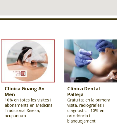
Clínica Guang An
Clínica Dental
Men
Pallejà
10% en totes les visites i
Gratuïtat en la primera
abonaments en Medicina
visita, radiografies i
Tradicional Xinesa,
diagnòstic - 10% en
acupuntura
ortodòncia i
blanquejament