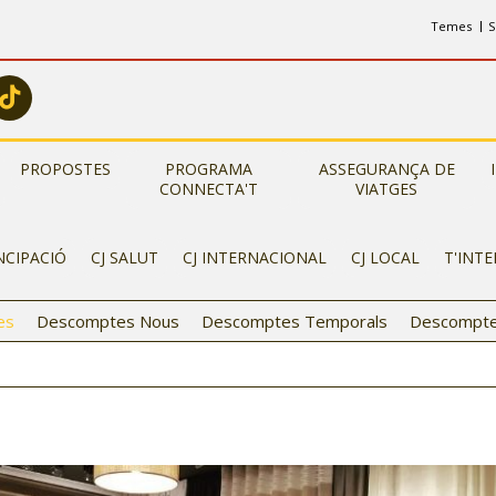
Temes
S
PROPOSTES
PROGRAMA
ASSEGURANÇA DE
CONNECTA'T
VIATGES
NCIPACIÓ
CJ SALUT
CJ INTERNACIONAL
CJ LOCAL
T'INT
es
Descomptes Nous
Descomptes Temporals
Descompte