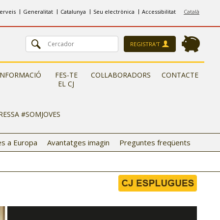
erveis
Generalitat
Catalunya
Seu electrònica
Accessibilitat
Català
REGISTRA'T
INFORMACIÓ
FES-TE
COL·LABORADORS
CONTACTE
EL CJ
ERESSA #SOMJOVES
s a Europa
Avantatges imagin
Preguntes freqüents