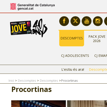
PACK JOVE
DESCOMPTES
2026
CJ ADOLESCENTS
CJ EMA
L’estiu és ara!
Descompt
Inici
Descomptes
Descomptes
Procortinas
Procortinas