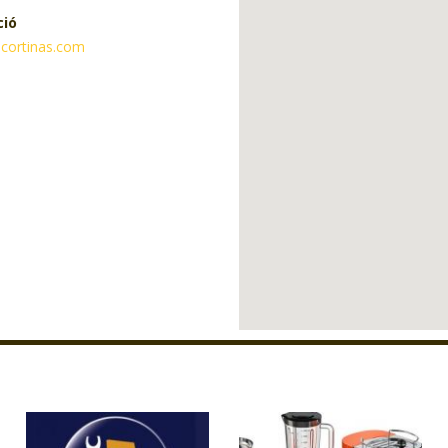
ció
ocortinas.com