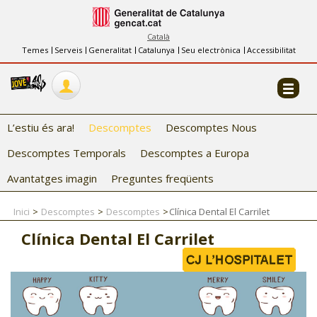
INFORMACIÓ
FES-TE EL CJ
Català
Temes
Serveis
Generalitat
Catalunya
Seu electrònica
Accessibilitat
COL·LABORADORS
CONTACTE
L’estiu és ara!
Descomptes
Descomptes Nous
Descomptes Temporals
Descomptes a Europa
Avantatges imagin
Preguntes freqüents
Inici
Descomptes
Descomptes
Clínica Dental El Carrilet
CJ ADOLESCENTS
Clínica Dental El Carrilet
CJ EMANCIPACIÓ
CJ SALUT
CJ INTERNACIONAL