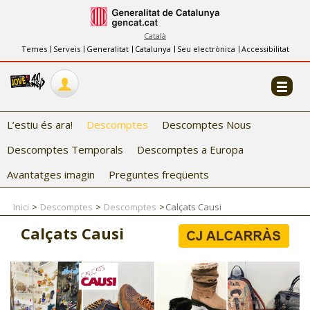
INFORMACIÓ
FES-TE EL CJ
Català
Temes
Serveis
Generalitat
Catalunya
Seu electrònica
Accessibilitat
COL·LABORADORS
CONTACTE
L’estiu és ara!
Descomptes
Descomptes Nous
Descomptes Temporals
Descomptes a Europa
Avantatges imagin
Preguntes freqüents
Inici
Descomptes
Descomptes
Calçats Causi
CJ ADOLESCENTS
Calçats Causi
CJ EMANCIPACIÓ
CJ SALUT
CJ INTERNACIONAL