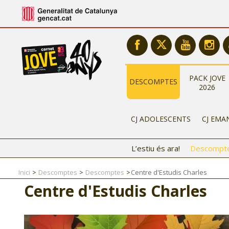
PACK JOVE
DESCOMPTES
2026
CJ ADOLESCENTS
CJ EMA
L’estiu és ara!
Descompt
Inici
Descomptes
Descomptes
Centre d'Estudis Charles
Centre d'Estudis Charles