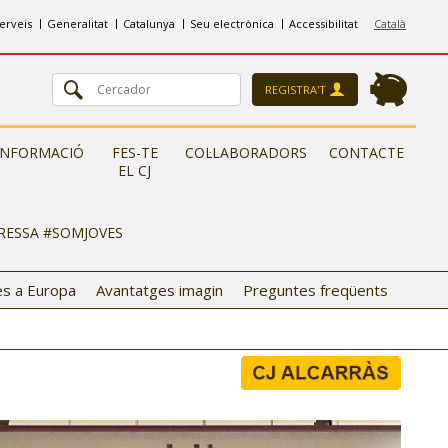
erveis
Generalitat
Catalunya
Seu electrònica
Accessibilitat
Català
REGISTRA'T
INFORMACIÓ
FES-TE
COL·LABORADORS
CONTACTE
EL CJ
ERESSA #SOMJOVES
s a Europa
Avantatges imagin
Preguntes freqüents