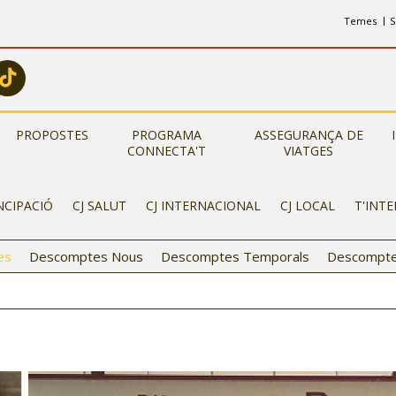
Temes
S
PROPOSTES
PROGRAMA
ASSEGURANÇA DE
CONNECTA'T
VIATGES
NCIPACIÓ
CJ SALUT
CJ INTERNACIONAL
CJ LOCAL
T'INT
es
Descomptes Nous
Descomptes Temporals
Descompte