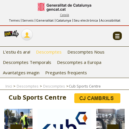
INFORMACIÓ
FES-TE EL CJ
Català
Temes
Serveis
Generalitat
Catalunya
Seu electrònica
Accessibilitat
COL·LABORADORS
CONTACTE
L’estiu és ara!
Descomptes
Descomptes Nous
Descomptes Temporals
Descomptes a Europa
Avantatges imagin
Preguntes freqüents
Inici
Descomptes
Descomptes
Cub Sports Centre
CJ ADOLESCENTS
Cub Sports Centre
CJ EMANCIPACIÓ
CJ SALUT
CJ INTERNACIONAL