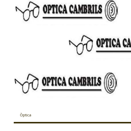
Òptica