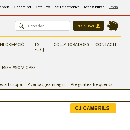
erveis
Generalitat
Catalunya
Seu electrònica
Accessibilitat
Català
REGISTRA'T
INFORMACIÓ
FES-TE
COL·LABORADORS
CONTACTE
EL CJ
ERESSA #SOMJOVES
s a Europa
Avantatges imagin
Preguntes freqüents