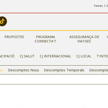
Temes
S
PROPOSTES
PROGRAMA
ASSEGURANÇA DE
CONNECTA'T
VIATGES
NCIPACIÓ
CJ SALUT
CJ INTERNACIONAL
CJ LOCAL
T'INT
es
Descomptes Nous
Descomptes Temporals
Descompte