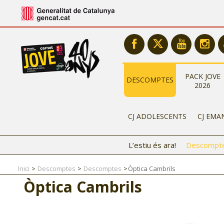
PACK JOVE
DESCOMPTES
2026
CJ ADOLESCENTS
CJ EMA
L’estiu és ara!
Descompt
Inici
Descomptes
Descomptes
Òptica Cambrils
Òptica Cambrils