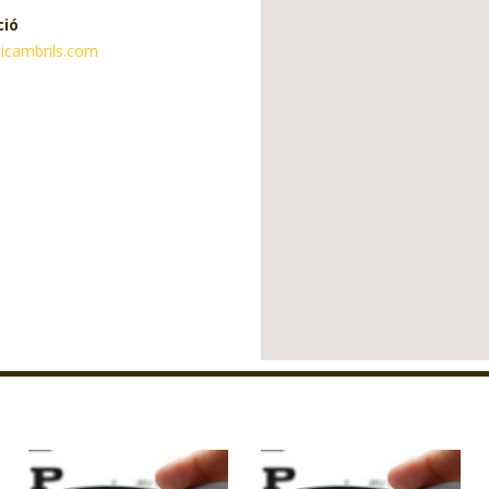
ció
ticambrils.com