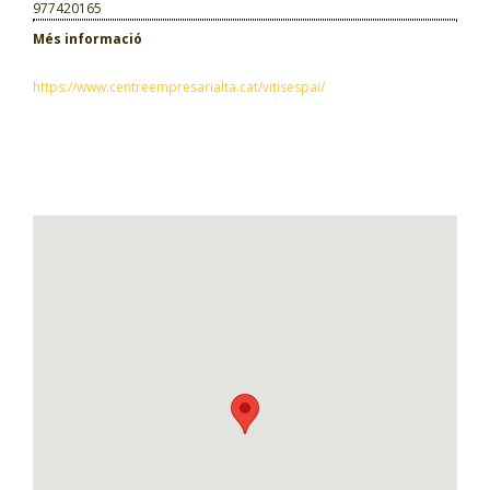
977420165
Més informació
https://www.centreempresarialta.cat/vitisespai/