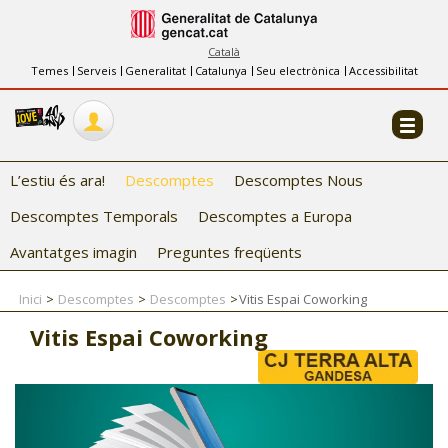
INFORMACIÓ
FES-TE EL CJ
Català
Temes
Serveis
Generalitat
Catalunya
Seu electrònica
Accessibilitat
COL·LABORADORS
CONTACTE
L’estiu és ara!
Descomptes
Descomptes Nous
Descomptes Temporals
Descomptes a Europa
Avantatges imagin
Preguntes freqüents
Inici
Descomptes
Descomptes
Vitis Espai Coworking
CJ ADOLESCENTS
Vitis Espai Coworking
CJ EMANCIPACIÓ
CJ SALUT
CJ INTERNACIONAL