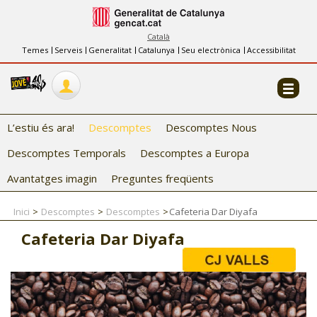
INFORMACIÓ
FES-TE EL CJ
Català
Temes
Serveis
Generalitat
Catalunya
Seu electrònica
Accessibilitat
COL·LABORADORS
CONTACTE
L’estiu és ara!
Descomptes
Descomptes Nous
Descomptes Temporals
Descomptes a Europa
Avantatges imagin
Preguntes freqüents
Inici
Descomptes
Descomptes
Cafeteria Dar Diyafa
CJ ADOLESCENTS
Cafeteria Dar Diyafa
CJ EMANCIPACIÓ
CJ SALUT
CJ INTERNACIONAL