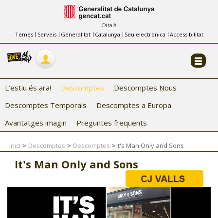
INFORMACIÓ
FES-TE EL CJ
Català
Temes
Serveis
Generalitat
Catalunya
Seu electrònica
Accessibilitat
COL·LABORADORS
CONTACTE
L’estiu és ara!
Descomptes
Descomptes Nous
Descomptes Temporals
Descomptes a Europa
Avantatges imagin
Preguntes freqüents
Inici
Descomptes
Descomptes
It's Man Only and Sons
CJ ADOLESCENTS
It's Man Only and Sons
CJ EMANCIPACIÓ
CJ SALUT
CJ INTERNACIONAL