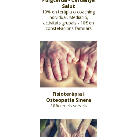
Puigcerdà - Cerdanya
Salut
10% en teràpia o coaching
individual, Mediació,
activitats grupals - 10€ en
constel·acions familiars
Fisioteràpia i
Osteopatia Sinera
10% en els serveis