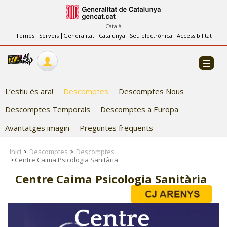
INFORMACIÓ
FES-TE EL CJ
Català
Temes
Serveis
Generalitat
Catalunya
Seu electrònica
Accessibilitat
COL·LABORADORS
CONTACTE
L’estiu és ara!
Descomptes
Descomptes Nous
Descomptes Temporals
Descomptes a Europa
Avantatges imagin
Preguntes freqüents
Inici
Descomptes
Descomptes
Centre Caima Psicologia Sanitària
CJ ADOLESCENTS
Centre Caima Psicologia Sanitària
CJ EMANCIPACIÓ
CJ SALUT
CJ INTERNACIONAL