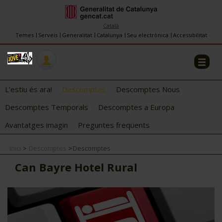
INFORMACIÓ
FES-TE EL CJ
Català
Temes
Serveis
Generalitat
Catalunya
Seu electrònica
Accessibilitat
COL·LABORADORS
CONTACTE
L’estiu és ara!
Descomptes
Descomptes Nous
Descomptes Temporals
Descomptes a Europa
Avantatges imagin
Preguntes freqüents
Inici
Descomptes
Descomptes
CJ ADOLESCENTS
Can Bayre Hotel Rural
CJ EMANCIPACIÓ
CJ SALUT
CJ INTERNACIONAL