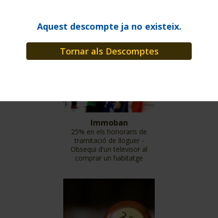
20% en l'estada d'abril, maig,
juny i setembre llevat en
bungalows
Aquest descompte ja no existeix.
Tornar als Descomptes
Immoban
25% en els honoraris de
tramitació de lloguer -
Obsequi d'un televisor al
comprar un habitatge