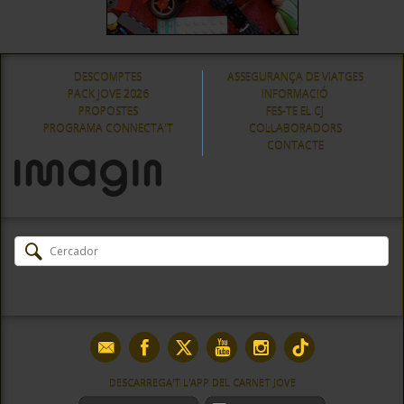
DESCOMPTES
ASSEGURANÇA DE VIATGES
PACK JOVE 2026
INFORMACIÓ
PROPOSTES
FES-TE EL CJ
PROGRAMA CONNECTA'T
COL·LABORADORS
CONTACTE
DESCARREGA'T L'APP DEL CARNET JOVE