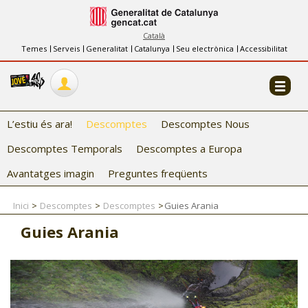
INFORMACIÓ
FES-TE EL CJ
Català
Temes
Serveis
Generalitat
Catalunya
Seu electrònica
Accessibilitat
COL·LABORADORS
CONTACTE
L’estiu és ara!
Descomptes
Descomptes Nous
Descomptes Temporals
Descomptes a Europa
Avantatges imagin
Preguntes freqüents
Inici
Descomptes
Descomptes
Guies Arania
CJ ADOLESCENTS
Guies Arania
CJ EMANCIPACIÓ
CJ SALUT
CJ INTERNACIONAL