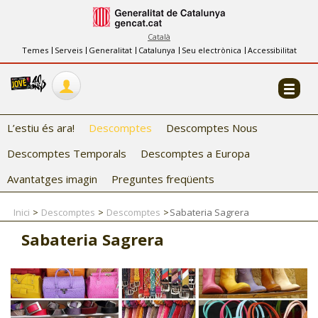
INFORMACIÓ
FES-TE EL CJ
Català
Temes
Serveis
Generalitat
Catalunya
Seu electrònica
Accessibilitat
COL·LABORADORS
CONTACTE
L’estiu és ara!
Descomptes
Descomptes Nous
Descomptes Temporals
Descomptes a Europa
Avantatges imagin
Preguntes freqüents
Inici
Descomptes
Descomptes
Sabateria Sagrera
CJ ADOLESCENTS
Sabateria Sagrera
CJ EMANCIPACIÓ
CJ SALUT
CJ INTERNACIONAL