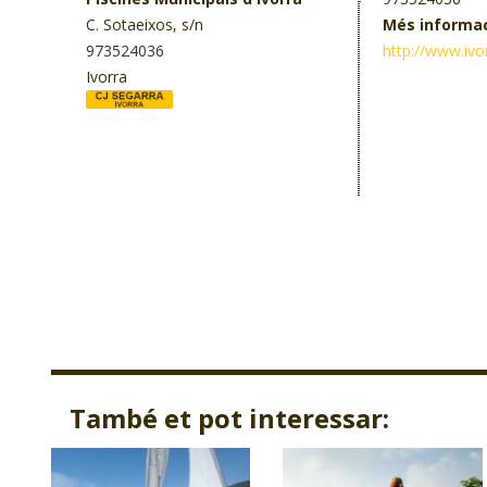
C. Sotaeixos, s/n
Més informa
973524036
http://www.ivor
Ivorra
També et pot interessar: