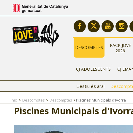
PACK JOVE
DESCOMPTES
2026
CJ ADOLESCENTS
CJ EMA
L’estiu és ara!
Descompt
Inici
Descomptes
Descomptes
Piscines Municipals d'Ivorra
Piscines Municipals d'Ivorr