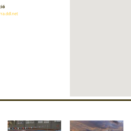
ció
ra.ddl.net