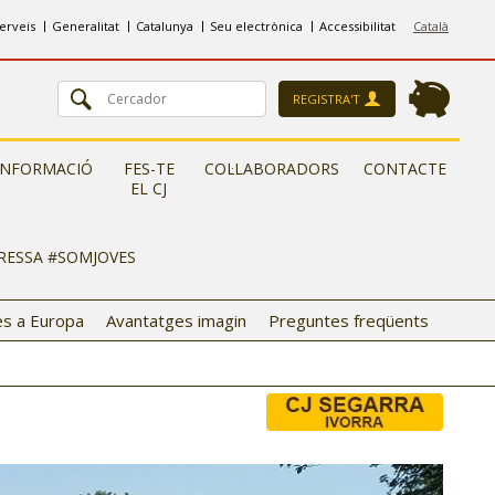
erveis
Generalitat
Catalunya
Seu electrònica
Accessibilitat
Català
REGISTRA'T
INFORMACIÓ
FES-TE
COL·LABORADORS
CONTACTE
EL CJ
ERESSA #SOMJOVES
s a Europa
Avantatges imagin
Preguntes freqüents