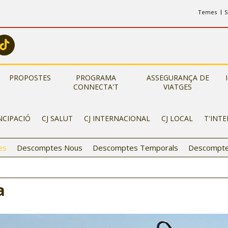
Temes
S
PROPOSTES
PROGRAMA
ASSEGURANÇA DE
CONNECTA'T
VIATGES
NCIPACIÓ
CJ SALUT
CJ INTERNACIONAL
CJ LOCAL
T'INT
es
Descomptes Nous
Descomptes Temporals
Descompte
a