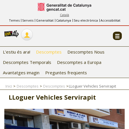
INFORMACIÓ
FES-TE EL CJ
Català
Temes
Serveis
Generalitat
Catalunya
Seu electrònica
Accessibilitat
COL·LABORADORS
CONTACTE
L’estiu és ara!
Descomptes
Descomptes Nous
Descomptes Temporals
Descomptes a Europa
Avantatges imagin
Preguntes freqüents
Inici
Descomptes
Descomptes
LLoguer Vehicles Servirapit
CJ ADOLESCENTS
LLoguer Vehicles Servirapit
CJ EMANCIPACIÓ
CJ SALUT
CJ INTERNACIONAL