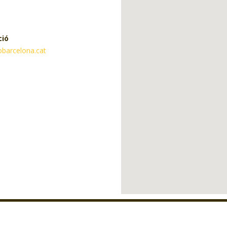
ció
obarcelona.cat