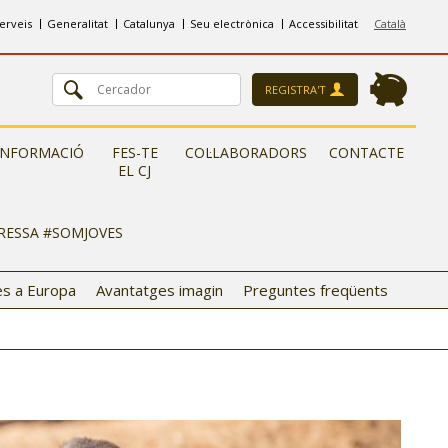
erveis
Generalitat
Catalunya
Seu electrònica
Accessibilitat
Català
REGISTRA'T
INFORMACIÓ
FES-TE
COL·LABORADORS
CONTACTE
EL CJ
ERESSA #SOMJOVES
s a Europa
Avantatges imagin
Preguntes freqüents