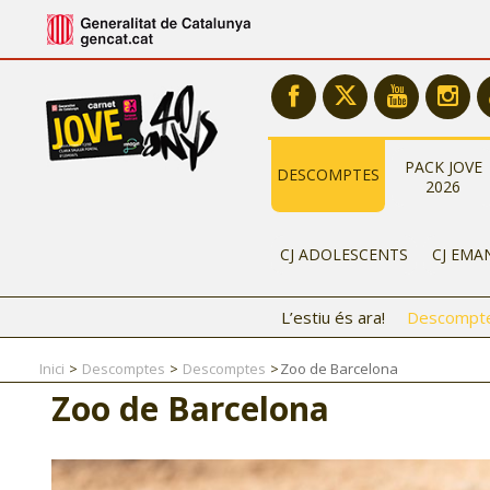
PACK JOVE
DESCOMPTES
2026
CJ ADOLESCENTS
CJ EMA
L’estiu és ara!
Descompt
Inici
Descomptes
Descomptes
Zoo de Barcelona
Zoo de Barcelona