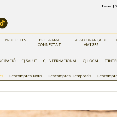
Temes
S
PROPOSTES
PROGRAMA
ASSEGURANÇA DE
CONNECTA'T
VIATGES
NCIPACIÓ
CJ SALUT
CJ INTERNACIONAL
CJ LOCAL
T'INT
es
Descomptes Nous
Descomptes Temporals
Descompte