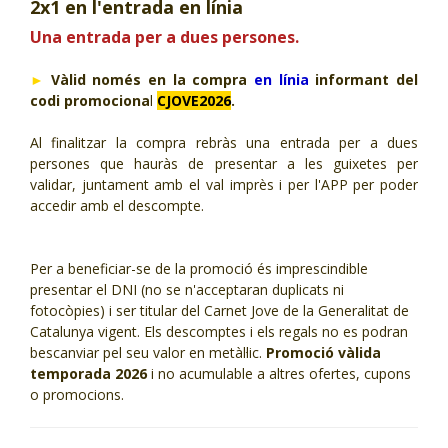
2x1 en l'entrada en línia
CJ LOCAL
Una entrada per a dues persones.
T'INTERESSA #SOMJOVES
►
Vàlid només en la compra
en línia
informant del
codi promociona
l
CJOVE2026
.
Al finalitzar la compra rebràs una entrada per a dues
persones que hauràs de presentar a les guixetes
per
validar,
juntament amb el val
imprès
i per l'APP per poder
accedir amb el descompte.
Per a beneficiar-se de la promoció és imprescindible
presentar el DNI (no se n'acceptaran duplicats ni
fotocòpies) i ser titular del Carnet Jove de la Generalitat de
Catalunya vigent. Els descomptes i els regals no es podran
bescanviar pel seu valor en metàl·lic.
Promoció vàlida
temporada 2026
i no acumulable a altres ofertes, cupons
o promocions.