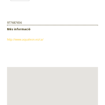
977687656
Més informació
http://www.aqualeon.es/ca/