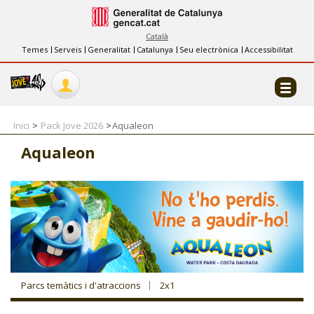
INFORMACIÓ
FES-TE EL CJ
Català
Temes
Serveis
Generalitat
Catalunya
Seu electrònica
Accessibilitat
COL·LABORADORS
CONTACTE
Inici
Pack Jove 2026
Aqualeon
Aqualeon
CJ ADOLESCENTS
CJ EMANCIPACIÓ
CJ SALUT
Parcs temàtics i d'atraccions
2x1
CJ INTERNACIONAL