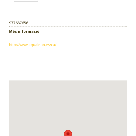
977687656
Més informació
http://www.aqualeon.es/ca/