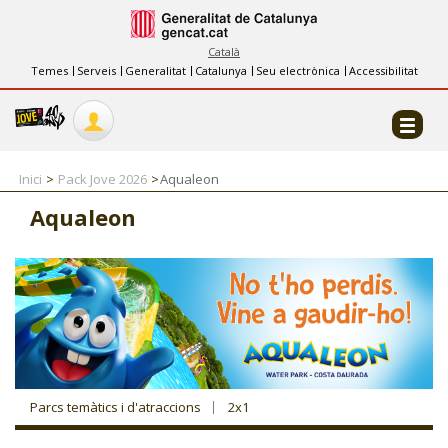
INFORMACIÓ
FES-TE EL CJ
Català
Temes
Serveis
Generalitat
Catalunya
Seu electrònica
Accessibilitat
COL·LABORADORS
CONTACTE
Inici
Pack Jove 2026
Aqualeon
Aqualeon
CJ ADOLESCENTS
CJ EMANCIPACIÓ
CJ SALUT
Parcs temàtics i d'atraccions
2x1
CJ INTERNACIONAL