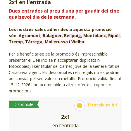
2x1 en l'entrada
CJ LOCAL
Dues entrades al preu d'una per gaudir del cine
qualsevol dia de la setmana.
T'INTERESSA #SOMJOVES
Les nostres sales adherides a aquesta promoció
són:
Agramunt, Balaguer, Bellpuig, Montblanc, Ripoll,
Tremp, Tàrrega, Mollerussa i Vielha.
Per a beneficiar-se de la promoció és imprescindible
presentar el DNI (no se n'acceptaran duplicats ni
fotocòpies) i ser titular del Carnet Jove de la Generalitat de
Catalunya vigent. Els descomptes i els regals no es podran
bescanviar pel seu valor en metàl·lic. Promoció vàlida fins al
15-12-2026 i no acumulable a altres ofertes, cupons o
promocions.
Disponible
T'estalvies 8 €
2x1
en l'entrada