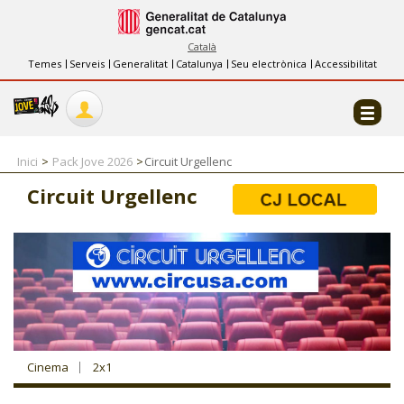
INFORMACIÓ
FES-TE EL CJ
Català
Temes
Serveis
Generalitat
Catalunya
Seu electrònica
Accessibilitat
COL·LABORADORS
CONTACTE
Inici
Pack Jove 2026
Circuit Urgellenc
Circuit Urgellenc
CJ ADOLESCENTS
CJ EMANCIPACIÓ
CJ SALUT
Cinema
2x1
CJ INTERNACIONAL