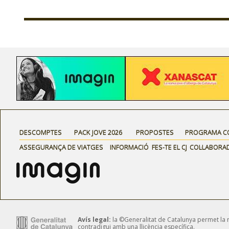
DESCOMPTES
PACK JOVE 2026
PROPOSTES
PROGRAMA C
ASSEGURANÇA DE VIATGES
INFORMACIÓ
FES-TE EL CJ
COL·LABORA
Avís legal:
la ©Generalitat de Catalunya permet la reu
contradigui amb una llicència específica.