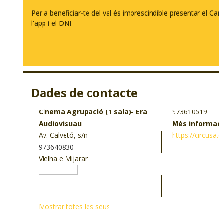
Per a beneficiar-te del val és imprescindible presentar el Ca
l'app i el DNI
Dades de contacte
Cinema Agrupació (1 sala)- Era
973610519
Audiovisuau
Més informa
Av. Calvetó, s/n
https://circus
973640830
Vielha e Mijaran
Mostrar totes les seus