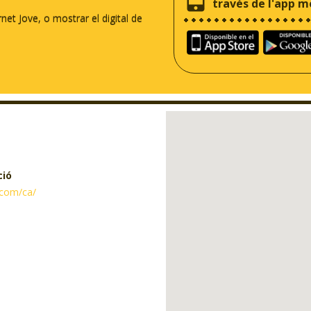
través de l'app m
rnet Jove, o mostrar el digital de
ció
a.com/ca/