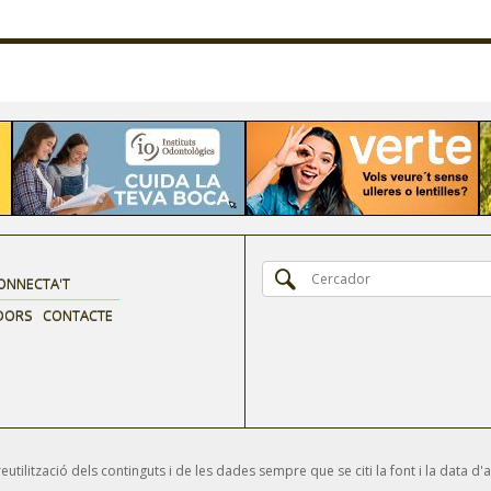
ONNECTA'T
DORS
CONTACTE
tilització dels continguts i de les dades sempre que se citi la font i la data d'a