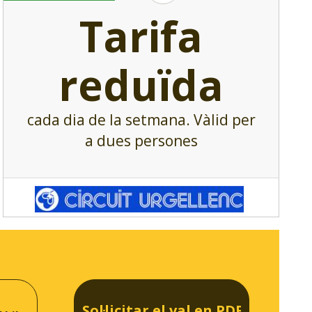
Tarifa
reduïda
cada dia de la setmana. Vàlid per
a dues persones
Sol·licitar el val en PDF