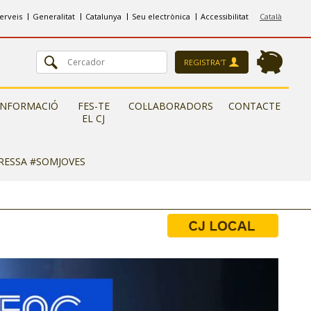
erveis
Generalitat
Catalunya
Seu electrònica
Accessibilitat
Català
REGISTRA'T
INFORMACIÓ
FES-TE
COL·LABORADORS
CONTACTE
EL CJ
ERESSA #SOMJOVES