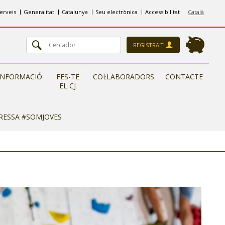
erveis
Generalitat
Catalunya
Seu electrònica
Accessibilitat
Català
REGISTRA'T
INFORMACIÓ
FES-TE
COL·LABORADORS
CONTACTE
EL CJ
ERESSA #SOMJOVES