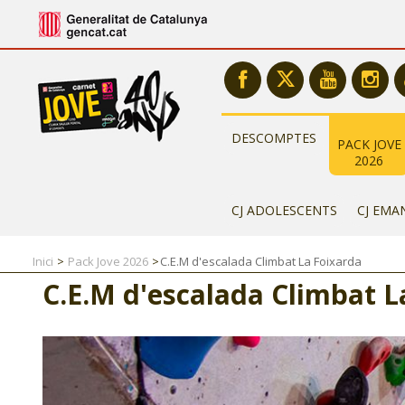
DESCOMPTES
PACK JOVE
2026
CJ ADOLESCENTS
CJ EMA
Inici
Pack Jove 2026
C.E.M d'escalada Climbat La Foixarda
C.E.M d'escalada Climbat L