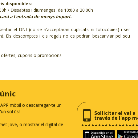
is disponibles:
:00h / Dissabtes i diumenges, de 10:00 a 20:00h
plicarà a l'entrada de menys import
.
entar el DNI (no se n'acceptaran duplicats ni fotocòpies) i ser
ent. Els descomptes i els regals no es podran bescanviar pel seu
s ofertes, cupons o promocions.
 únic
a APP mòbil o descarregar-te un
un sol ús!
Sol·licitar el val a
través de l'app m
rnet Jove, o mostrar el digital de