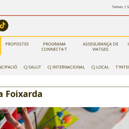
Temes
S
PROPOSTES
PROGRAMA
ASSEGURANÇA DE
CONNECTA'T
VIATGES
NCIPACIÓ
CJ SALUT
CJ INTERNACIONAL
CJ LOCAL
T'INT
a Foixarda