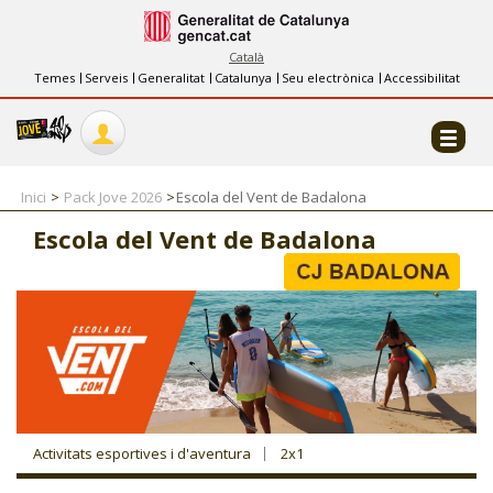
INFORMACIÓ
FES-TE EL CJ
Català
Temes
Serveis
Generalitat
Catalunya
Seu electrònica
Accessibilitat
COL·LABORADORS
CONTACTE
Inici
Pack Jove 2026
Escola del Vent de Badalona
Escola del Vent de Badalona
CJ ADOLESCENTS
CJ EMANCIPACIÓ
CJ SALUT
Activitats esportives i d'aventura
2x1
CJ INTERNACIONAL