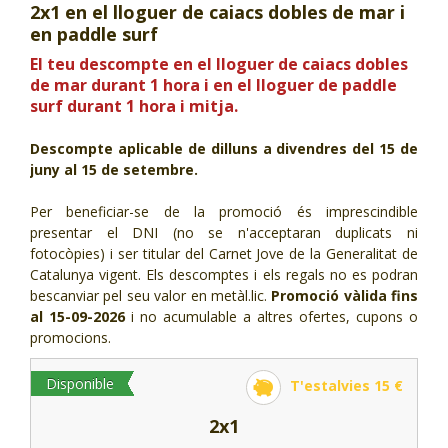
2x1 en el lloguer de caiacs dobles de mar i
CJ LOCAL
en paddle surf
T'INTERESSA #SOMJOVES
El teu descompte en el lloguer de caiacs dobles
de mar durant 1 hora i en el lloguer de paddle
surf durant 1 hora i mitja.
Descompte aplicable de dilluns a divendres del 15 de
juny al 15 de setembre.
Per beneficiar-se de la promoció és imprescindible
presentar el DNI (no se n'acceptaran duplicats ni
fotocòpies) i ser titular del Carnet Jove de la Generalitat de
Catalunya vigent. Els descomptes i els regals no es podran
bescanviar pel seu valor en metàl.lic.
Promoció vàlida fins
al 15-09-2026
i no acumulable a altres ofertes, cupons o
promocions.
Disponible
T'estalvies 15 €
2x1