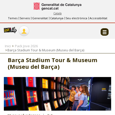
INFORMACIÓ
FES-TE EL CJ
Català
Temes
Serveis
Generalitat
Catalunya
Seu electrònica
Accessibilitat
COL·LABORADORS
CONTACTE
Inici
Pack Jove 2026
Barça Stadium Tour & Museum (Museu del Barça)
Barça Stadium Tour & Museum
(Museu del Barça)
CJ ADOLESCENTS
CJ EMANCIPACIÓ
CJ SALUT
CJ INTERNACIONAL