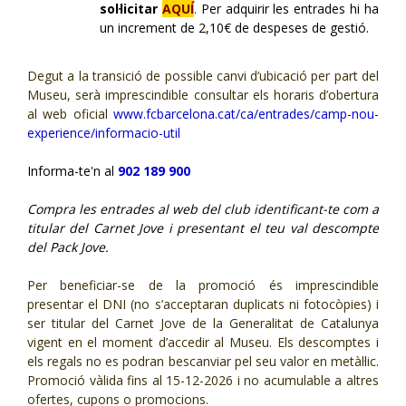
so
l·licitar
AQUÍ
.
Per adquirir les entrades hi ha
un increment de 2,10€ de despeses de gestió.
Degut a la transició de possible canvi d’ubicació per part del
Museu, serà imprescindible consultar els horaris d’obertura
al web oficial
www.fcbarcelona.cat/ca/entrades/camp-nou-
experience/informacio-util
Informa-te'n al
902 189 900
Compra les entrades al web del club identificant-te com a
titular del Carnet Jove i presentant el teu val descompte
del Pack Jove.
Per beneficiar-se de la promoció és imprescindible
presentar el DNI (no s’acceptaran duplicats ni fotocòpies) i
ser titular del Carnet Jove de la Generalitat de Catalunya
vigent en el moment d’accedir al Museu. Els descomptes i
els regals no es podran bescanviar pel seu valor en metàl·lic.
Promoció vàlida fins al 15-12-2026 i no acumulable a altres
ofertes, cupons o promocions.