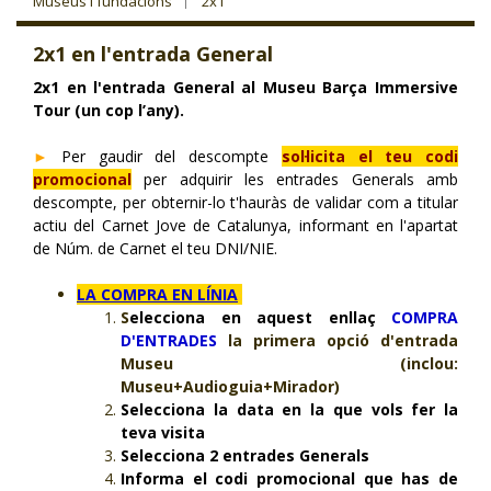
Museus i fundacions
2x1
CJ LOCAL
2x1 en l'entrada General
T'INTERESSA #SOMJOVES
2x1 en l'entrada General al Museu Barça Immersive
Tour (un cop l’any).
►
Per gaudir del descompte
sol·licita el teu codi
promocional
per adquirir les entrades Generals amb
descompte, per obternir-lo t'hauràs de validar com a titular
actiu del Carnet Jove de Catalunya, informant en l'apartat
de Núm. de Carnet el teu DNI/NIE.
LA COMPRA EN LÍNIA
:
S
elecciona en aquest enllaç
COMPRA
D'ENTRADES
la primera opció d'entrada
Museu (inclou:
Museu+Audioguia+Mirador)
Selecciona la data en la que vols fer la
teva visita
Selecciona 2 entrades Generals
Informa el codi promocional que has de