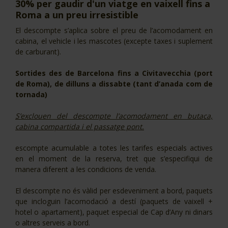
30% per gaudir d'un viatge en vaixell fins a
CJ LOCAL
Roma a un preu irresistible
T'INTERESSA #SOMJOVES
El descompte s’aplica sobre el preu de l’acomodament en
cabina, el vehicle i les mascotes (excepte taxes i suplement
de carburant).
Sortides des de Barcelona fins a Civitavecchia (port
de Roma), de dilluns a dissabte (tant d’anada com de
tornada)
S’exclouen del descompte l’acomodament en butaca,
cabina compartida i el passatge pont.
escompte acumulable a totes les tarifes especials actives
en el moment de la reserva, tret que s’especifiqui de
manera diferent a les condicions de venda.
El descompte no és vàlid per esdeveniment a bord, paquets
que incloguin l’acomodació a destí (paquets de vaixell +
hotel o apartament), paquet especial de Cap d’Any ni dinars
o altres serveis a bord.