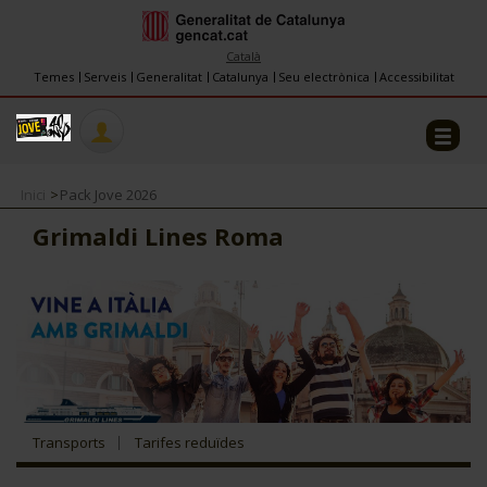
INFORMACIÓ
FES-TE EL CJ
Català
Temes
Serveis
Generalitat
Catalunya
Seu electrònica
Accessibilitat
COL·LABORADORS
CONTACTE
Inici
Pack Jove 2026
Grimaldi Lines Roma
CJ ADOLESCENTS
CJ EMANCIPACIÓ
CJ SALUT
Transports
Tarifes reduïdes
CJ INTERNACIONAL