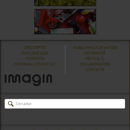
DESCOMPTES
ASSEGURANÇA DE VIATGES
PACK JOVE 2026
INFORMACIÓ
PROPOSTES
FES-TE EL CJ
PROGRAMA CONNECTA'T
COL·LABORADORS
CONTACTE