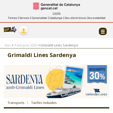
INFORMACIÓ
FES-TE EL CJ
Català
Temes
Serveis
Generalitat
Catalunya
Seu electrònica
Accessibilitat
COL·LABORADORS
CONTACTE
Inici
Pack Jove 2026
Grimaldi Lines Sardenya
Grimaldi Lines Sardenya
CJ ADOLESCENTS
CJ EMANCIPACIÓ
CJ SALUT
Transports
Tarifes reduïdes
CJ INTERNACIONAL