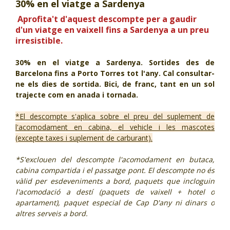
30% en el viatge a Sardenya
CJ LOCAL
Aprofita't d'aquest descompte per a gaudir
d'un viatge en vaixell fins a Sardenya a un preu
T'INTERESSA #SOMJOVES
irresistible.
30% en el viatge a Sardenya.
Sortides des de
Barcelona fins a Porto Torres tot l'any. Cal consultar-
ne els dies de sortida. Bici, de franc, tant en un sol
trajecte com en anada i tornada.
*El descompte s'aplica sobre el preu del suplement de
l'acomodament en cabina, el vehicle i les mascotes
(excepte taxes i suplement de carburant).
*S'exclouen del descompte l'acomodament en butaca,
cabina compartida i el passatge pont. El descompte no és
vàlid per esdeveniments a bord, paquets que incloguin
l'acomodació a destí (paquets de vaixell + hotel o
apartament), paquet especial de Cap D'any ni dinars o
altres serveis a bord.