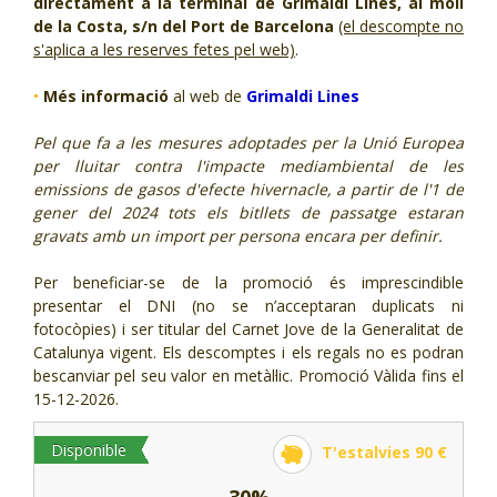
directament a la terminal de Grimaldi Lines, al moll
de la Costa, s/n del Port de Barcelona
(el descompte no
s'aplica a les reserves fetes pel web)
.
•
Més informació
al web de
Grimaldi Lines
Pel que fa a les mesures adoptades per la Unió Europea
per lluitar contra l'impacte mediambiental de les
emissions de gasos d'efecte hivernacle, a partir de l'1 de
gener del 2024 tots els bitllets de passatge estaran
gravats amb un import per persona encara per definir.
Per beneficiar-se de la promoció és imprescindible
presentar el DNI (no se n’acceptaran duplicats ni
fotocòpies) i ser titular del Carnet Jove de la Generalitat de
Catalunya vigent. Els descomptes i els regals no es podran
bescanviar pel seu valor en metàl·lic. Promoció Vàlida fins el
15-12-2026.
Disponible
T'estalvies 90 €
30%