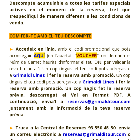
Descompte acumulable a totes les tarifes especials
actives en el moment de la reserva, tret que
s'especifiqui de manera diferent a les condicions de
venda.
COM FER-TE AMB EL TEU DESCOMPTE
►
Accedeix en línia,
amb el codi promocional que pots
aconseguir
AQUÍ
(en l'apartat "
VOUCHER
" on demana el
Núm de Carnet hauràs d'informar el teu DNI per validar la
teva titularitat). Un cop tinguis el teu codi pots adreçar-te
a
Grimaldi Lines
i fer la reserva amb promoció.
Un cop
tinguis el teu codi pots adreçar-te a
Grimaldi Lines
i fer la
reserva amb promoció. Un cop hagis fet la reserva
prèvia, descarregat el Val en format PDF. A
continuació, envia'l a
reservas@grimalditour.com
juntament amb la informació de la teva reserva
prèvia.
►
Truca a la Central de Reserves 93 550 45 50
,
envia
un correu electrònic a
reservas@grimalditour.com
o