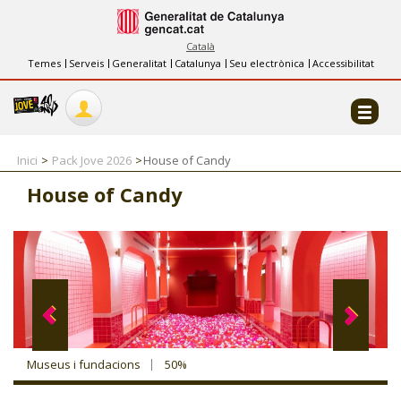
INFORMACIÓ
FES-TE EL CJ
Català
Temes
Serveis
Generalitat
Catalunya
Seu electrònica
Accessibilitat
COL·LABORADORS
CONTACTE
Inici
Pack Jove 2026
House of Candy
House of Candy
CJ ADOLESCENTS
CJ EMANCIPACIÓ
CJ SALUT
Museus i fundacions
50%
CJ INTERNACIONAL