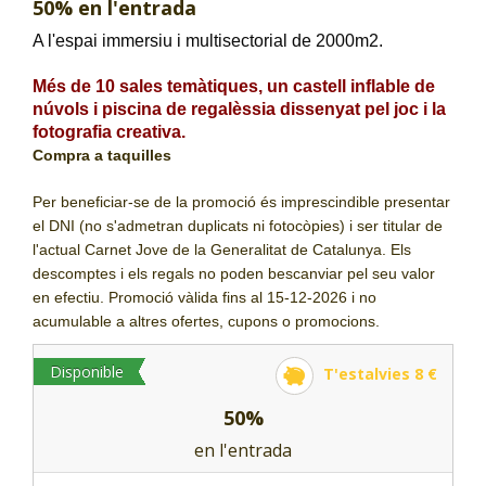
50% en l'entrada
CJ LOCAL
A l'espai immersiu i multisectorial de 2000m2.
T'INTERESSA #SOMJOVES
Més de 10 sales temàtiques, un castell inflable de
núvols i piscina de regalèssia dissenyat pel joc i la
fotografia creativa.
Compra a taquilles
Per beneficiar-se de la promoció és imprescindible presentar
el DNI (no s'admetran duplicats ni fotocòpies) i ser titular de
l'actual Carnet Jove de la Generalitat de Catalunya. Els
descomptes i els regals no poden bescanviar pel seu valor
en efectiu. Promoció vàlida fins al 15-12-2026 i no
acumulable a altres ofertes, cupons o promocions.
Disponible
T'estalvies 8 €
50%
en l'entrada