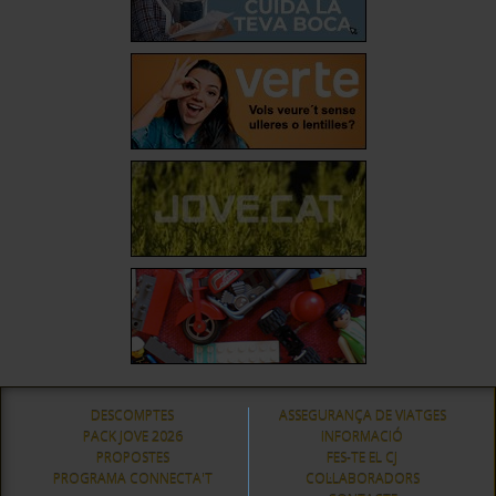
DESCOMPTES
ASSEGURANÇA DE VIATGES
PACK JOVE 2026
INFORMACIÓ
PROPOSTES
FES-TE EL CJ
PROGRAMA CONNECTA'T
COL·LABORADORS