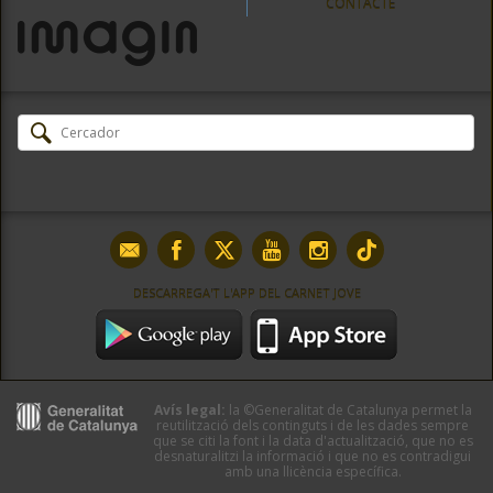
CONTACTE
DESCARREGA'T L'APP DEL CARNET JOVE
Avís legal:
la ©Generalitat de Catalunya permet la
reutilització dels continguts i de les dades sempre
que se citi la font i la data d'actualització, que no es
desnaturalitzi la informació i que no es contradigui
amb una llicència específica.