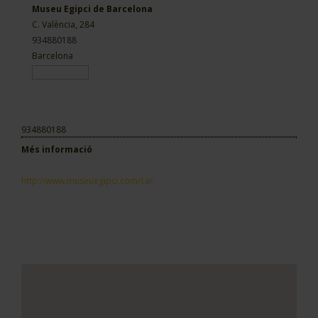
Museu Egipci de Barcelona
C. València, 284
934880188
Barcelona
934880188
Més informació
http://www.museuegipci.com/ca/