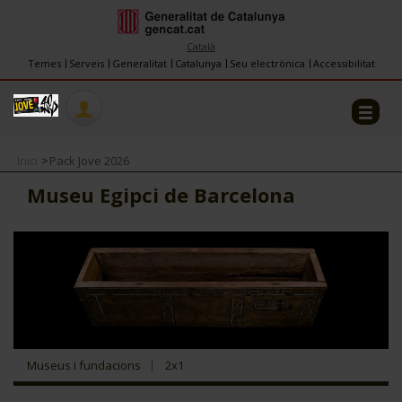
INFORMACIÓ
FES-TE EL CJ
Català
Temes
Serveis
Generalitat
Catalunya
Seu electrònica
Accessibilitat
COL·LABORADORS
CONTACTE
Inici
Pack Jove 2026
Museu Egipci de Barcelona
CJ ADOLESCENTS
CJ EMANCIPACIÓ
CJ SALUT
Museus i fundacions
2x1
CJ INTERNACIONAL