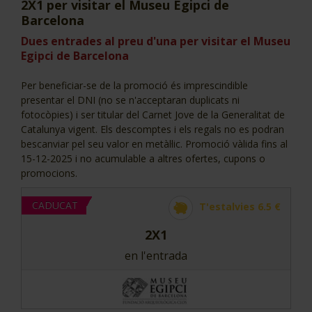
2X1 per visitar el Museu Egipci de
CJ LOCAL
Barcelona
Dues entrades al preu d'una per visitar el Museu
T'INTERESSA #SOMJOVES
Egipci de Barcelona
Per beneficiar-se de la promoció és imprescindible
presentar el DNI (no se n'acceptaran duplicats ni
fotocòpies) i ser titular del Carnet Jove de la Generalitat de
Catalunya vigent. Els descomptes i els regals no es podran
bescanviar pel seu valor en metàl·lic. Promoció vàlida fins al
15-12-2025 i no acumulable a altres ofertes, cupons o
promocions.
CADUCAT
T'estalvies 6.5 €
2X1
en l'entrada