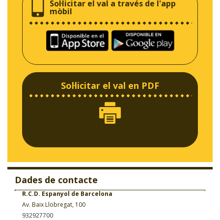
Sol·licitar el val a través de l'app
mòbil
Sol·licitar el val en PDF
Dades de contacte
R.C.D. Espanyol de Barcelona
Av. Baix Llobregat, 100
932927700