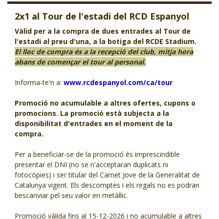
CJ LOCAL
2x1 al Tour de l'estadi del RCD Espanyol
T'INTERESSA #SOMJOVES
Vàlid per a la compra de dues entrades al Tour de
l'estadi al preu d'una, a la botiga del RCDE Stadium.
El lloc de compra és a la recepció del club, mitja hora
abans de començar el tour al personal.
Informa-te'n a:
www.rcdespanyol.com/ca/tour
Promoció no acumulable a altres ofertes, cupons o
promocions. La promoció està subjecta a la
disponibilitat d'entrades en el moment de la
compra.
Per a beneficiar-se de la promoció és imprescindible
presentar el DNI (no se n'acceptaran duplicats ni
fotocòpies) i ser titular del Carnet Jove de la Generalitat de
Catalunya vigent. Els descomptes i els regals no es podran
bescanviar pel seu valor en metàl·lic.
Promoció vàlida fins al 15-12-2026 i no acumulable a altres