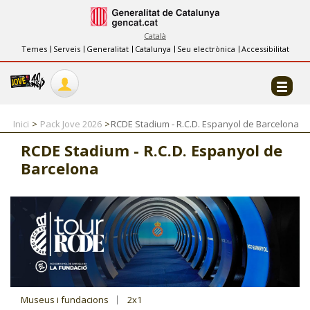
INFORMACIÓ
FES-TE EL CJ
Català
Temes
Serveis
Generalitat
Catalunya
Seu electrònica
Accessibilitat
COL·LABORADORS
CONTACTE
Inici
Pack Jove 2026
RCDE Stadium - R.C.D. Espanyol de Barcelona
RCDE Stadium - R.C.D. Espanyol de
Barcelona
CJ ADOLESCENTS
CJ EMANCIPACIÓ
CJ SALUT
CJ INTERNACIONAL
Museus i fundacions
2x1