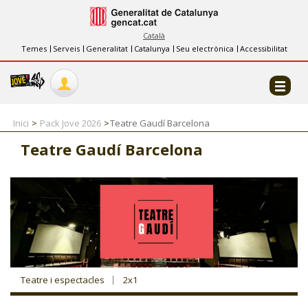
INFORMACIÓ
FES-TE EL CJ
Català
Temes
Serveis
Generalitat
Catalunya
Seu electrònica
Accessibilitat
COL·LABORADORS
CONTACTE
Inici
Pack Jove 2026
Teatre Gaudí Barcelona
Teatre Gaudí Barcelona
CJ ADOLESCENTS
CJ EMANCIPACIÓ
CJ SALUT
Teatre i espectacles
2x1
CJ INTERNACIONAL