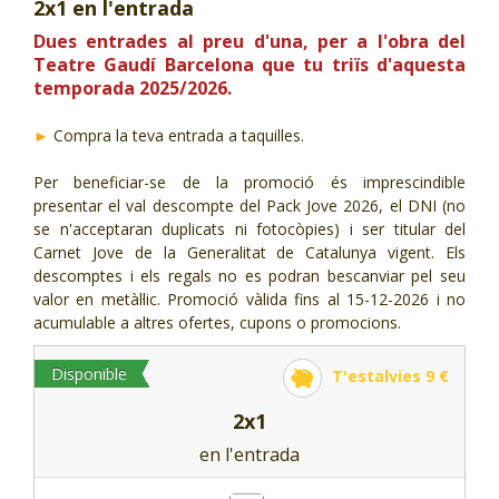
2x1 en l'entrada
CJ LOCAL
Dues entrades al preu d'una, per a l'obra del
Teatre Gaudí Barcelona que tu triïs d'aquesta
T'INTERESSA #SOMJOVES
temporada 2025/2026.
►
Compra la teva entrada a taquilles.
Per beneficiar-se de la promoció és imprescindible
presentar el val descompte del Pack Jove 2026, el DNI (no
se n'acceptaran duplicats ni fotocòpies) i ser titular del
Carnet Jove de la Generalitat de Catalunya vigent. Els
descomptes i els regals no es podran bescanviar pel seu
valor en metàl·lic. Promoció vàlida fins al 15-12-2026 i no
acumulable a altres ofertes, cupons o promocions.
Disponible
T'estalvies 9 €
2x1
en l'entrada