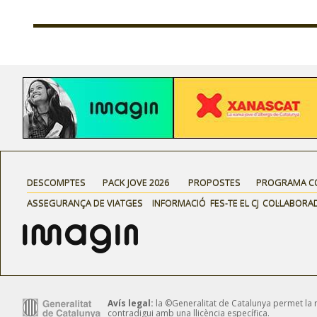
DESCOMPTES
PACK JOVE 2026
PROPOSTES
PROGRAMA C
ASSEGURANÇA DE VIATGES
INFORMACIÓ
FES-TE EL CJ
COL·LABORA
Avís legal:
la ©Generalitat de Catalunya permet la reu
contradigui amb una llicència específica.