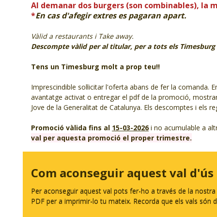
Al demanar dos burgers (son combinables), la m
*
En cas d'afegir extres es pagaran apart.
Vàlid a restaurants i Take away.
Descompte vàlid per al titular, per a tots els Timesburg 
Tens un Timesburg molt a prop teu!!
Imprescindible sol·licitar l'oferta abans de fer la comanda
avantatge activat o entregar el pdf de la promoció, mostrar 
Jove de la Generalitat de Catalunya. Els descomptes i els re
Promoció vàlida fins al
15-03-2026
i no acumulable a al
val per aquesta promoció el proper trimestre.
Com aconseguir aquest val d'ús
Per aconseguir aquest val pots fer-ho a través de la nostr
PDF per a imprimir-lo tu mateix. Recorda que els vals són d'