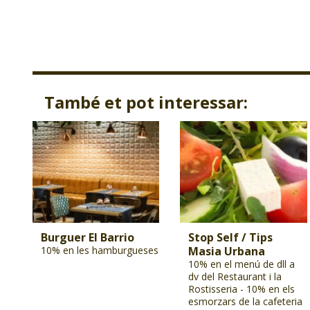
També et pot interessar:
Burguer El Barrio
Stop Self / Tips
10% en les hamburgueses
Masia Urbana
10% en el menú de dll a
dv del Restaurant i la
Rostisseria - 10% en els
esmorzars de la cafeteria