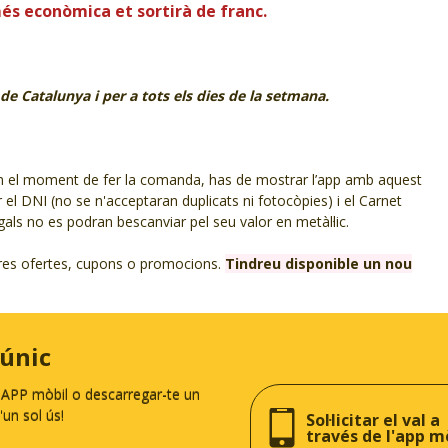
és econòmica et sortirà de franc.
de Catalunya i per a tots els dies de la setmana.
. En el moment de fer la comanda, has de mostrar l’app amb aquest
el DNI (no se n'acceptaran duplicats ni fotocòpies) i el Carnet
gals no es podran bescanviar pel seu valor en metàl·lic.
tres ofertes, cupons o promocions.
Tindreu disponible un nou
 únic
a APP mòbil o descarregar-te un
un sol ús!
Sol·licitar el val a
través de l'app m