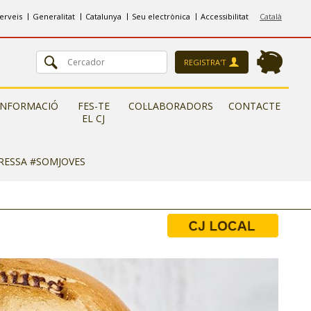
erveis
Generalitat
Catalunya
Seu electrònica
Accessibilitat
Català
REGISTRA'T
INFORMACIÓ
FES-TE
COL·LABORADORS
CONTACTE
EL CJ
ERESSA #SOMJOVES