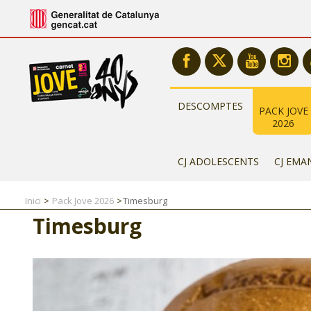
DESCOMPTES
PACK JOVE
2026
CJ ADOLESCENTS
CJ EMA
Inici
Pack Jove 2026
Timesburg
Timesburg