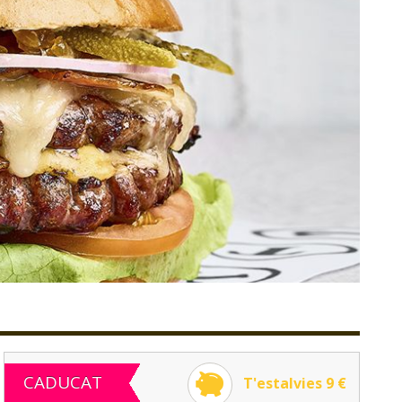
CADUCAT
T'estalvies 9 €