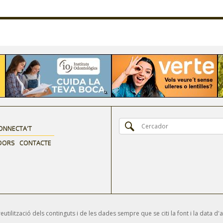
ONNECTA'T
DORS
CONTACTE
tilització dels continguts i de les dades sempre que se citi la font i la data d'a