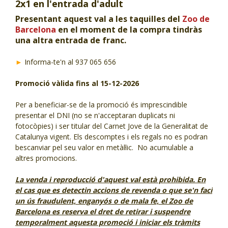
2x1 en l'entrada d'adult
CJ LOCAL
Presentant aquest val a les taquilles del
Zoo de
Barcelona
en el moment de la compra tindràs
T'INTERESSA #SOMJOVES
una altra entrada de franc.
►
Informa-te'n al 937 065 656
Promoció vàlida fins al 15-12-2026
Per a beneficiar-se de la promoció és imprescindible
presentar el DNI (no se n'acceptaran duplicats ni
fotocòpies) i ser titular del Carnet Jove de la Generalitat de
Catalunya vigent. Els descomptes i els regals no es podran
bescanviar pel seu valor en metàl·lic. No acumulable a
altres promocions.
La venda i reproducció d'aquest val està prohibida. En
el cas que es detectin accions de revenda o que se'n faci
un ús fraudulent, enganyós o de mala fe, el Zoo de
Barcelona es reserva el dret de retirar i suspendre
temporalment aquesta promoció i iniciar els tràmits