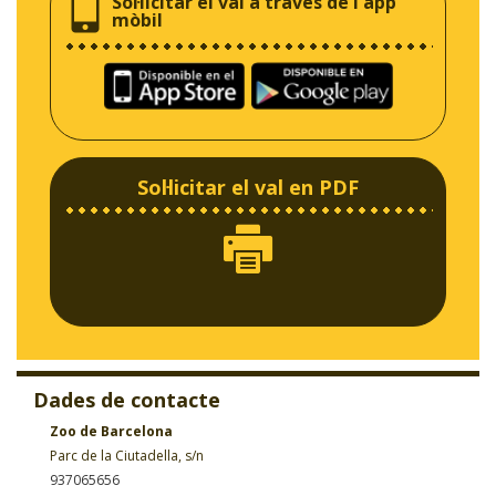
Sol·licitar el val a través de l'app
mòbil
Sol·licitar el val en PDF
Dades de contacte
Zoo de Barcelona
Parc de la Ciutadella, s/n
937065656