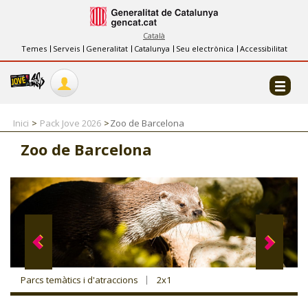
INFORMACIÓ
FES-TE EL CJ
Català
Temes
Serveis
Generalitat
Catalunya
Seu electrònica
Accessibilitat
COL·LABORADORS
CONTACTE
Inici
Pack Jove 2026
Zoo de Barcelona
Zoo de Barcelona
CJ ADOLESCENTS
CJ EMANCIPACIÓ
CJ SALUT
Parcs temàtics i d'atraccions
2x1
CJ INTERNACIONAL