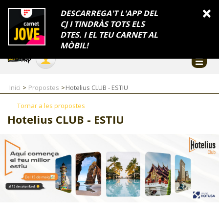
INFORMACIÓ
×
DESCARREGA'T L'APP DEL
CJ I TINDRÀS TOTS ELS
FES-TE EL CJ
Català
DTES. I EL TEU CARNET AL
Temes
Serveis
Generalitat
Catalunya
Seu electrònica
Accessibilitat
COL·LABORADORS
MÒBIL!
CONTACTE
Inici
Propostes
Hotelius CLUB - ESTIU
Tornar a les propostes
Hotelius CLUB - ESTIU
CJ ADOLESCENTS
CJ EMANCIPACIÓ
CJ SALUT
CJ INTERNACIONAL