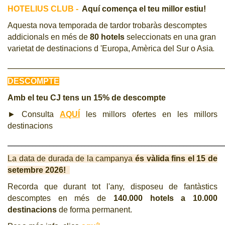
HOTELIUS CLUB -
Aquí comença el teu millor estiu!
CJ LOCAL
Aquesta nova temporada de tardor
trobaràs descomptes
T'INTERESSA #SOMJOVES
addicionals en més de
80 hotels
seleccionats en una gran
.
varietat de destinacions d 'Europa, Amèrica del Sur o Asia
_____________________________________________________________
DESCOMPTE
Amb el teu CJ tens un 15% de descompte
► Consulta
AQUÍ
les millors ofertes en les millors
destinacions
_____________________________________________________________
La data de durada de la campanya
és vàlida fins el 15 de
setembre 2026!
Recorda que durant tot l'any, disposeu de fantàstics
descomptes en més de
140.000 hotels a 10.000
destinacions
de forma permanent.