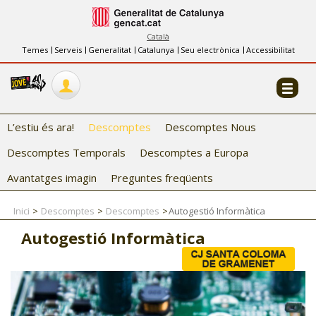
INFORMACIÓ
FES-TE EL CJ
Català
Temes
Serveis
Generalitat
Catalunya
Seu electrònica
Accessibilitat
COL·LABORADORS
CONTACTE
L’estiu és ara!
Descomptes
Descomptes Nous
Descomptes Temporals
Descomptes a Europa
Avantatges imagin
Preguntes freqüents
Inici
Descomptes
Descomptes
Autogestió Informàtica
CJ ADOLESCENTS
Autogestió Informàtica
CJ EMANCIPACIÓ
CJ SALUT
CJ INTERNACIONAL