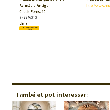
Farmàcia Antiga-
http://www.mus
C. dels Forns, 10
972896313
Llívia
També et pot interessar: