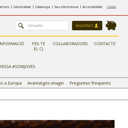
erveis
Generalitat
Catalunya
Seu electrònica
Accessibilitat
Català
REGISTRA'T
INFORMACIÓ
FES-TE
COL·LABORADORS
CONTACTE
EL CJ
ERESSA #SOMJOVES
s a Europa
Avantatges imagin
Preguntes freqüents