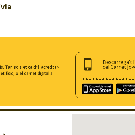
ívia
Descarrega't l
del Carnet Jov
 Tan sols et caldrà acreditar-
 físic, o el carnet digital a
ció