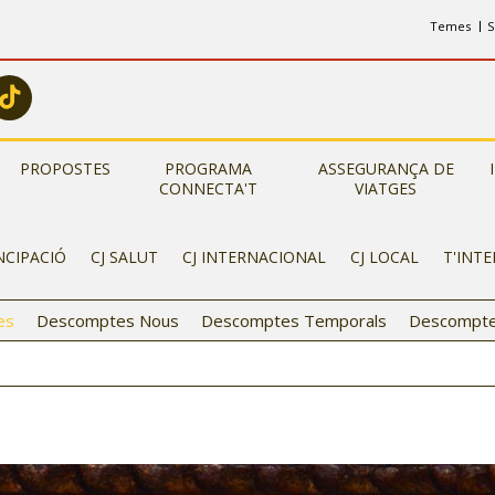
Temes
S
PROPOSTES
PROGRAMA
ASSEGURANÇA DE
CONNECTA'T
VIATGES
NCIPACIÓ
CJ SALUT
CJ INTERNACIONAL
CJ LOCAL
T'INT
es
Descomptes Nous
Descomptes Temporals
Descompte