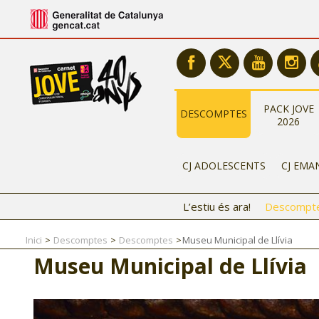
PACK JOVE
DESCOMPTES
2026
CJ ADOLESCENTS
CJ EMA
L’estiu és ara!
Descompt
Inici
Descomptes
Descomptes
Museu Municipal de Llívia
Museu Municipal de Llívia