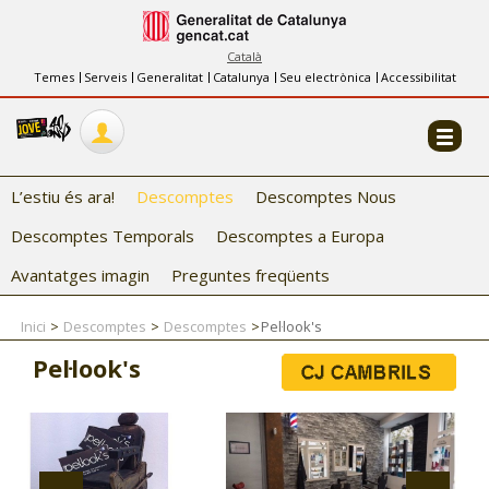
INFORMACIÓ
FES-TE EL CJ
Català
Temes
Serveis
Generalitat
Catalunya
Seu electrònica
Accessibilitat
COL·LABORADORS
CONTACTE
L’estiu és ara!
Descomptes
Descomptes Nous
Descomptes Temporals
Descomptes a Europa
Avantatges imagin
Preguntes freqüents
Inici
Descomptes
Descomptes
Pel·look's
CJ ADOLESCENTS
Pel·look's
CJ EMANCIPACIÓ
CJ SALUT
CJ INTERNACIONAL