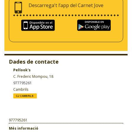
Descarrega't l’app del Carnet Jove
Dades de contacte
Pel·look's
C. Frederic Mompou, 18
977795261
Cambrils
977795261
Més informació