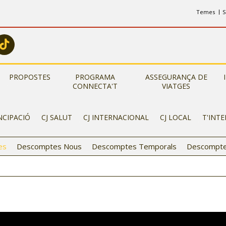
Temes
S
PROPOSTES
PROGRAMA
ASSEGURANÇA DE
CONNECTA'T
VIATGES
NCIPACIÓ
CJ SALUT
CJ INTERNACIONAL
CJ LOCAL
T'INT
es
Descomptes Nous
Descomptes Temporals
Descompte