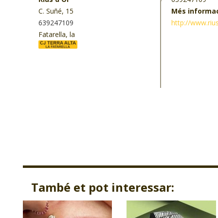
C. Suñé, 15
Més informa
639247109
http://www.ri
Fatarella, la
També et pot interessar: