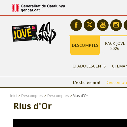
PACK JOVE
DESCOMPTES
2026
CJ ADOLESCENTS
CJ EMA
L’estiu és ara!
Descompt
Inici
Descomptes
Descomptes
Rius d'Or
Rius d'Or