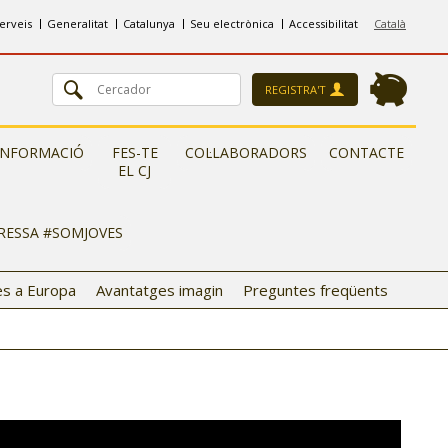
erveis
Generalitat
Catalunya
Seu electrònica
Accessibilitat
Català
REGISTRA'T
INFORMACIÓ
FES-TE
COL·LABORADORS
CONTACTE
EL CJ
ERESSA #SOMJOVES
s a Europa
Avantatges imagin
Preguntes freqüents