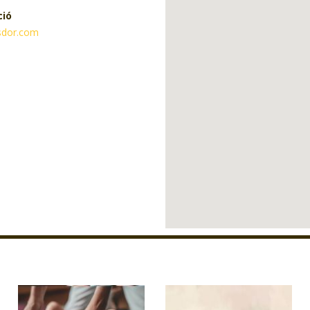
ció
usdor.com