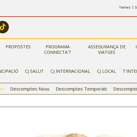
Temes
S
PROPOSTES
PROGRAMA
ASSEGURANÇA DE
CONNECTA'T
VIATGES
NCIPACIÓ
CJ SALUT
CJ INTERNACIONAL
CJ LOCAL
T'INT
es
Descomptes Nous
Descomptes Temporals
Descompte