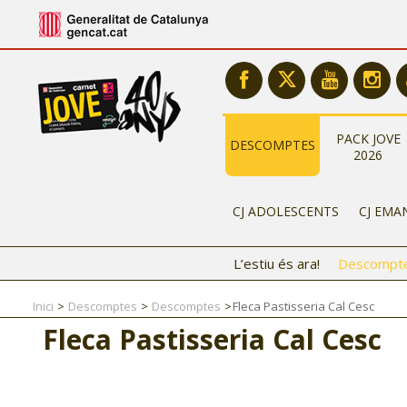
PACK JOVE
DESCOMPTES
2026
CJ ADOLESCENTS
CJ EMA
L’estiu és ara!
Descompt
Inici
Descomptes
Descomptes
Fleca Pastisseria Cal Cesc
Fleca Pastisseria Cal Cesc