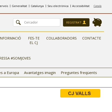
erveis
Generalitat
Catalunya
Seu electrònica
Accessibilitat
Català
REGISTRA'T
INFORMACIÓ
FES-TE
COL·LABORADORS
CONTACTE
EL CJ
ERESSA #SOMJOVES
s a Europa
Avantatges imagin
Preguntes freqüents